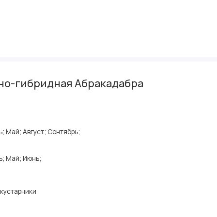
но-гибридная Абракадабра
; Май; Август; Сентябрь;
ь; Май; Июнь;
кустарники