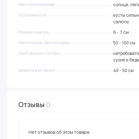
Местоположение
солнце, лег
Особенности
кусты сильн
салюты
Размер цветка
6 - 7 см
Расстояние при посадке
50 - 100 см
Требования к почве
нетребовате
сухие и бед
Ширина растения
40 - 50 см
Отзывы
0
Нет отзывов об этом товаре.