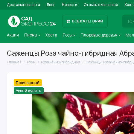
Доставка и оплата
Блог
Новости
Отзывы о магазине
Конт
ВСЕ КАТЕГОРИИ
Акции
Пионы
Хоста
Розы
Плодовые деревья
Мал
Саженцы Роза чайно-гибридная Абр
Главная
Розы
Роза чайно-гибридная
Саженцы Роза чайно-гибри
Популярный
Успей купить