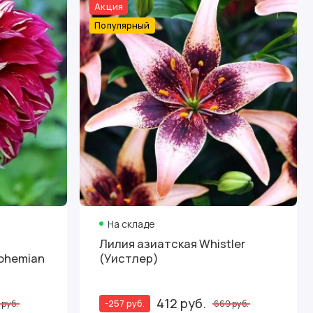
Акция
Популярный
На складе
Лилия азиатская Whistler
ohemian
(Уистлер)
412 руб.
-257 руб.
 руб.
669 руб.