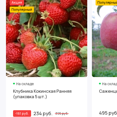
Акция
Популярны
Популярный
На складе
На скла
Клубника Кокинская Ранняя
Саженцы
(упаковка 5 шт.)
495 руб
234 руб.
-161 руб.
395 руб.