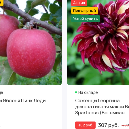
й
Акция
Популярный
Успей купить
де
На складе
 Яблоня Пинк Леди
Саженцы Георгина
декоративная макси B
Spartacus (Богемиан
Спартакус)
.
307 руб.
-102 руб.
409