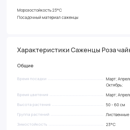
Морозостойкость 23°C
Посадочный материал саженцы
Характеристики Саженцы Роза чай
Общие
Время посадки
Март; Апрель
Октябрь;
Время цветения
Март; Апрел
Высота растения
50 - 60 см
Группа растений
Лиственные 
Зимостойкость
23°C