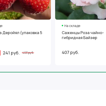
де
На складе
ка 5
Саженцы Роза чайно-
гибридная Байзер
407 руб.
241 руб.
403 руб.