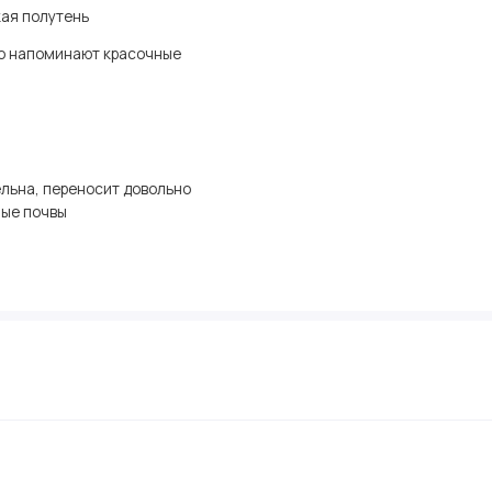
кая полутень
о напоминают красочные
льна, переносит довольно
ные почвы