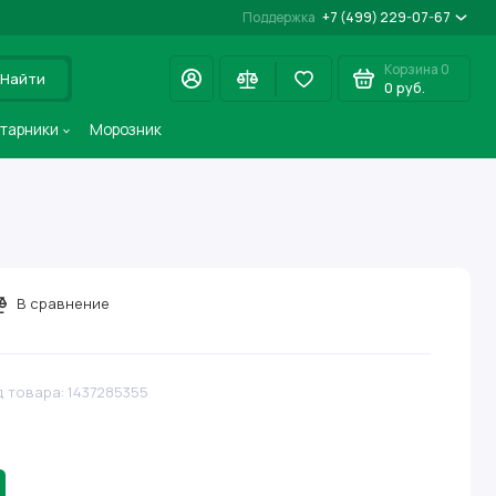
Поддержка
+7 (499) 229-07-67
Корзина
0
Найти
0 руб.
старники
Морозник
В сравнение
д товара: 1437285355