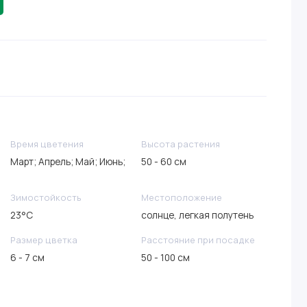
Время цветения
Высота растения
Март; Апрель; Май; Июнь;
50 - 60 см
Зимостойкость
Местоположение
23°C
солнце, легкая полутень
Размер цветка
Расстояние при посадке
6 - 7 см
50 - 100 см