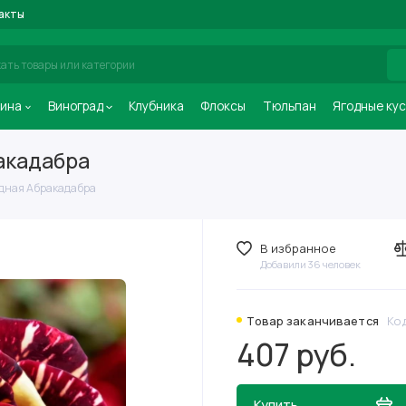
акты
ина
Виноград
Клубника
Флоксы
Тюльпан
Ягодные ку
акадабра
дная Абракадабра
В избранное
Добавили 36 человек
Товар заканчивается
Ко
407 руб.
Купить