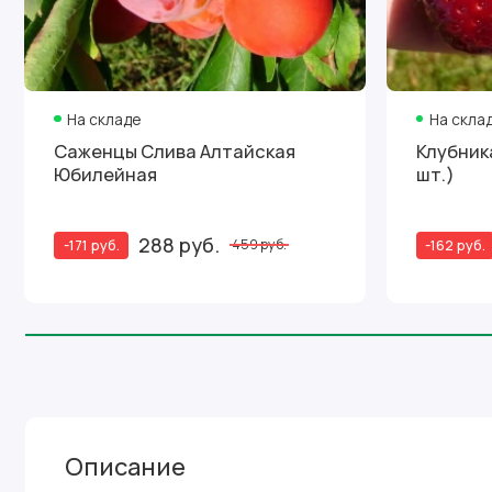
На складе
На скла
Саженцы Слива Алтайская
Клубника Деройял (упаков
Юбилейная
шт.)
288 руб.
-171 руб.
-162 руб.
459 руб.
Описание