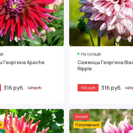
де
На складе
 Георгина Apache
Саженцы Георгина Bla
Ripple
316 руб.
316 руб.
-105 руб.
421 руб.
421 
Акция
й
Популярный
ть