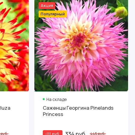
Акция
Популярный
На складе
luza
Саженцы Георгина Pinelands
Princess
334 руб.
-111 руб.
 руб.
445 руб.