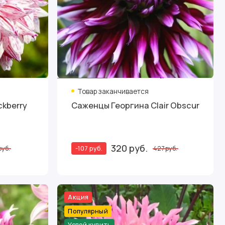
Товар заканчивается
ckberry
Саженцы Георгина Clair Obscur
320 руб.
-107 руб.
руб.
427 руб.
Акция
Популярный
Успей купить