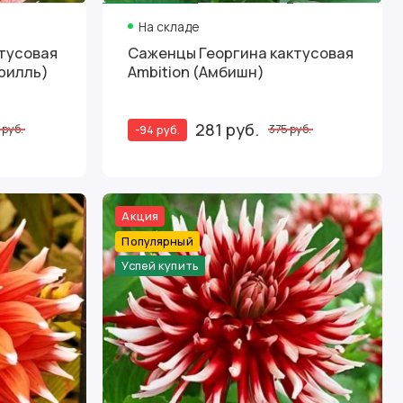
На складе
тусовая
Саженцы Георгина кактусовая
Грилль)
Ambition (Амбишн)
281 руб.
-94 руб.
 руб.
375 руб.
Акция
Популярный
Успей купить