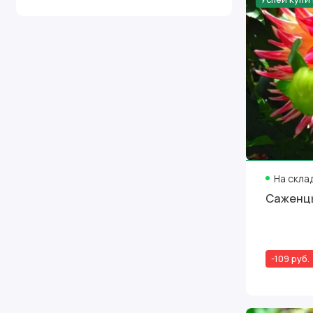
На скла
Саженцы
-109 руб.