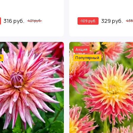
316 руб.
329 руб.
-109 руб.
421 руб.
438
Акция
й
Популярный