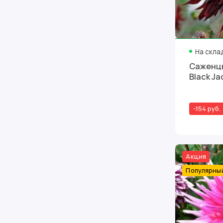
На скла
Саженцы
Black Ja
-154 руб.
Акция
Популярны