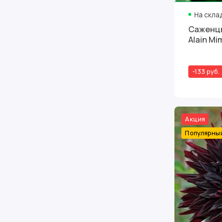
На скла
Саженцы
Alain M
-133 руб.
Акция
Популярны