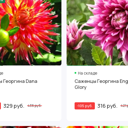
де
На складе
 Георгина Dana
Саженцы Георгина Eng
Glory
329 руб.
316 руб.
-105 руб.
438 руб.
421 