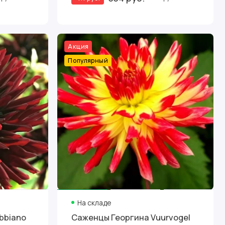
Акция
Популярный
На складе
bbiano
Саженцы Георгина Vuurvogel