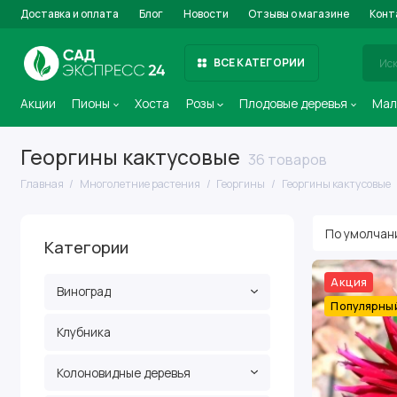
Доставка и оплата
Блог
Новости
Отзывы о магазине
Конт
ВСЕ КАТЕГОРИИ
Акции
Пионы
Хоста
Розы
Плодовые деревья
Мал
Георгины кактусовые
36 товаров
Главная
Многолетние растения
Георгины
Георгины кактусовые
Категории
Акция
Виноград
Популярны
Клубника
Колоновидные деревья