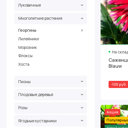
Луковичные
Многолетние растения
Георгины
Лилейники
Морозник
На скла
Флоксы
Саженцы
Хоста
Blauw
Пионы
-105 руб.
Плодовые деревья
Розы
Акция
Популярны
Ягодные кустарники
Успей купи