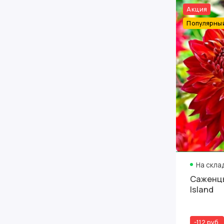
Акция
Популярны
На скла
Саженцы
Island
-112 руб.