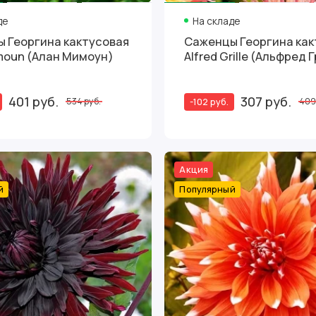
де
На складе
 Георгина кактусовая
Саженцы Георгина как
imoun (Алан Мимоун)
Alfred Grille (Альфред 
401 руб.
307 руб.
-102 руб.
534 руб.
409
Акция
й
Популярный