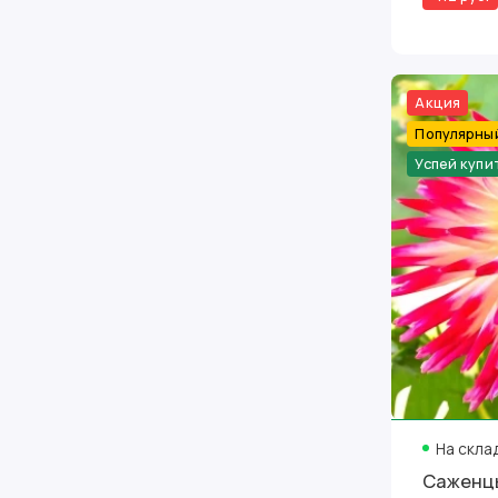
Акция
Популярны
Успей купи
На скла
Саженцы