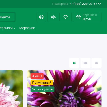
Поддержка
+7 (499) 229-07-67
Корзина
0
Найти
0 руб.
старники
Морозник
Акция
Популярный
Успей купить