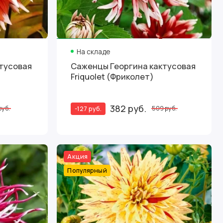
На складе
тусовая
Саженцы Георгина кактусовая
Friquolet (Фриколет)
382 руб.
-127 руб.
руб.
509 руб.
Акция
Популярный