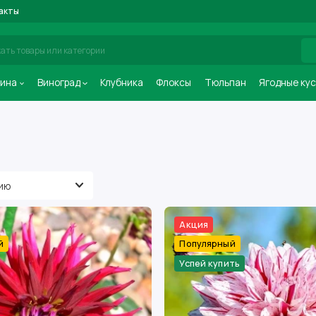
акты
ина
Виноград
Клубника
Флоксы
Тюльпан
Ягодные ку
Акция
й
Популярный
Успей купить