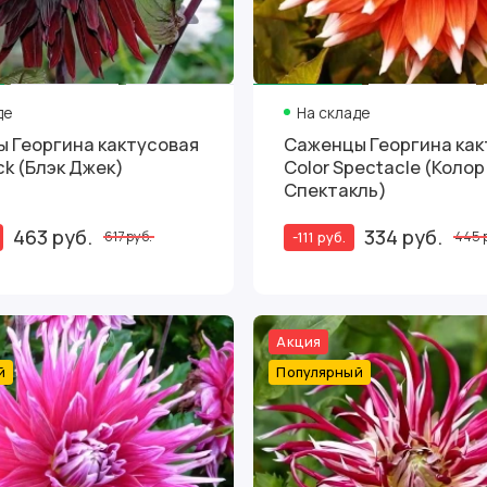
де
На складе
 Георгина кактусовая
Саженцы Георгина как
ck (Блэк Джек)
Color Spectacle (Колор
Спектакль)
463 руб.
334 руб.
-111 руб.
617 руб.
445 
Акция
й
Популярный