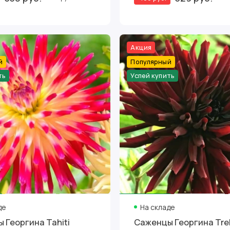
Акция
й
Популярный
ть
Успей купить
де
На складе
 Георгина Tahiti
Саженцы Георгина Tre