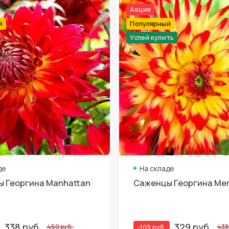
Акция
й
Популярный
Успей купить
де
На складе
 Георгина Manhattan
Саженцы Георгина Mer
338 руб.
329 руб.
-109 руб.
450 руб.
438