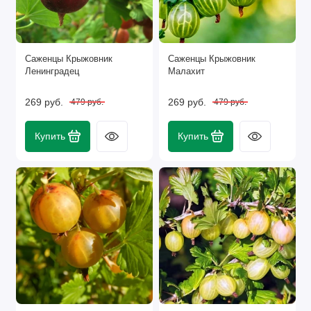
Саженцы Крыжовник
Саженцы Крыжовник
Ленинградец
Малахит
269 руб.
269 руб.
479 руб.
479 руб.
Купить
Купить