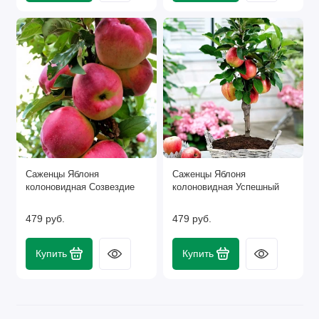
Саженцы Яблоня
Саженцы Яблоня
колоновидная Созвездие
колоновидная Успешный
479 руб.
479 руб.
Купить
Купить