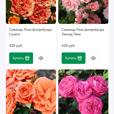
Саженцы Роза флорибунда
Саженцы Роза флорибунда
Сунита
Тиклед Пинк
428 руб.
428 руб.
Купить
Купить