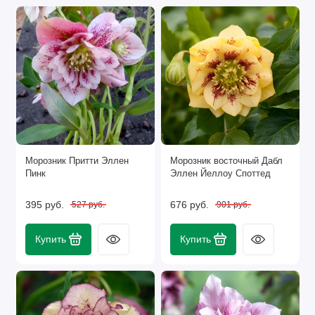
Морозник Притти Эллен
Морозник восточный Дабл
Пинк
Эллен Йеллоу Споттед
395 руб.
676 руб.
527 руб.
901 руб.
Купить
Купить