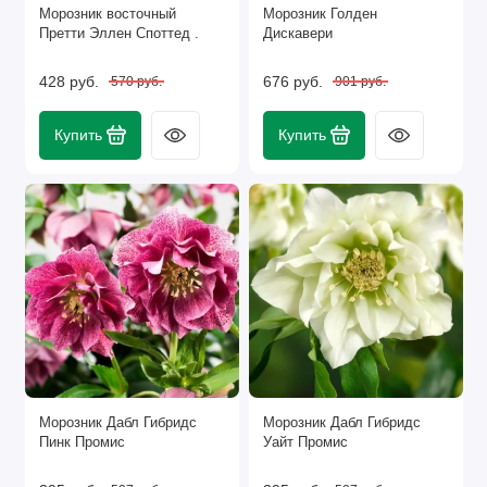
Морозник восточный
Морозник Голден
Претти Эллен Споттед .
Дискавери
428 руб.
676 руб.
570 руб.
901 руб.
Купить
Купить
Морозник Дабл Гибридс
Морозник Дабл Гибридс
Пинк Промис
Уайт Промис