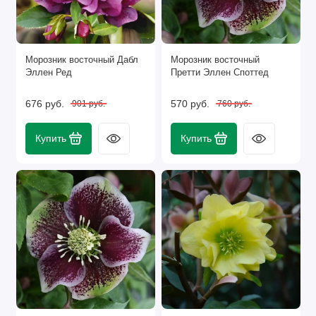
Морозник восточный Дабл
Морозник восточный
Эллен Ред
Претти Эллен Споттед
676 руб.
570 руб.
901 руб.
760 руб.
Купить
Купить