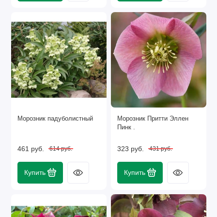
Морозник падуболистный
Морозник Притти Эллен
Пинк .
461 руб.
323 руб.
614 руб.
431 руб.
Купить
Купить