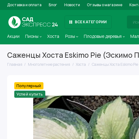
Доставка и оплата
Блог
Новости
Отзывы о магазине
Конт
ВСЕ КАТЕГОРИИ
Акции
Пионы
Хоста
Розы
Плодовые деревья
Мал
Саженцы Хоста Eskimo Pie (Эскимо 
Главная
Многолетние растения
Хоста
Саженцы Хоста Eskimo Pie
Популярный
Успей купить