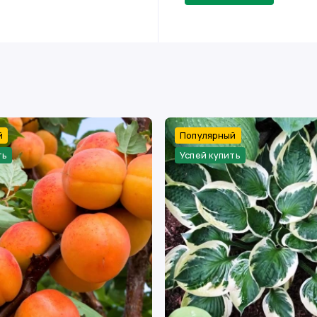
й
Популярный
ть
Успей купить