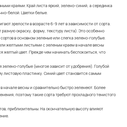
вными краями. Край листа яркий, зелено-синий, а серединка
чно-белой. Цветки белые.
игают зрелости в возрасте 6-9 лет в зависимости от сорта.
разную окраску, форму, текстуру листа). Это особенно
 сортов в основном зеленые или слегка зелено-голубые.
или желтыми листьями с зеленым краем в начале весны
я желтый цвет. Прежде чем начинать беспокоиться, что
я зелено-голубые (многое зависит от удобрения). Голубой
му листовую пластинку. Синий цвет становится самым
 в начале весны и сравнительно быстро зеленеют. Более
енения, поэтому такие сорта требуют прохладного тенистого
тов, приблизительны. На окончательную высоту влияют
ение.