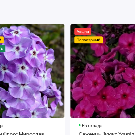
Акция
й
Популярный
ть
де
На складе
 Флокс Мирослав
Саженцы Флокс Younig