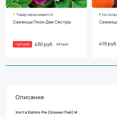
Товар заканчивается
На скла
Саженцы Пион Две Сестры
Саженцы
419 руб
430 руб.
-407 руб.
837 руб.
Описание
Хоста Eskimo Pie (Эскимо Пай) М