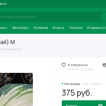
акты
ина
Виноград
Клубника
Флоксы
Тюльпан
Ягодные ку
Пай) М
 (Эскимо Пай) М
В избранное
Добавили 45 человек
На складе
Код товара: 17
375 руб.
Купить