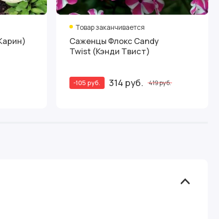
Товар заканчивается
Карин)
Саженцы Флокс Candy
Twist (Кэнди Твист)
314 руб.
-105 руб.
419 руб.