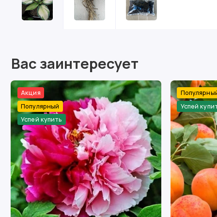
Вас заинтересует
Акция
Популярны
Популярный
Успей купи
Успей купить