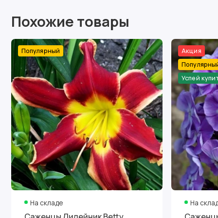
Похожие товары
Популярный
Акция
Популярны
Успей купи
На складе
На скла
Саженцы Лилейник Betty
Саженцы