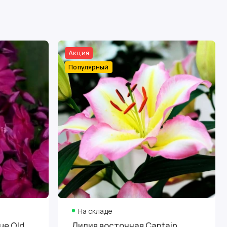
Акция
Популярный
На складе
ue Old
Лилия восточная Captain