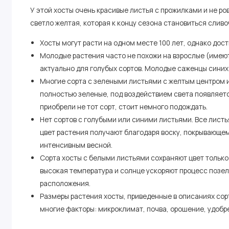
У этой хосты очень красивые листья с прожилками и не ро
светло желтая, которая к концу сезона становиться сливо
Хосты могут расти на одном месте 100 лет, однако дост
Молодые растения часто не похожи на взрослые (имеют 
актуально для голубых сортов. Молодые саженцы синих
Многие сорта с зелеными листьями с желтым центром 
полностью зеленые, под воздействием света появляетс
приобрели не тот сорт, стоит немного подождать.
Нет сортов с голубыми или синими листьями. Все листь
цвет растения получают благодаря воску, покрывающе
интенсивным весной.
Сорта хосты с белыми листьями сохраняют цвет только
высокая температура и солнце ускоряют процесс позел
расположения.
Размеры растения хосты, приведенные в описаниях сор
многие факторы: микроклимат, почва, орошение, удобр
Большинство сортов меняет цвет в течение сезона.