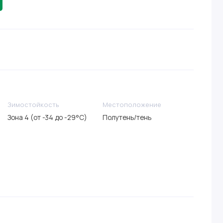
Зимостойкость
Местоположение
Зона 4 (от -34 до -29°C)
Полутень/тень