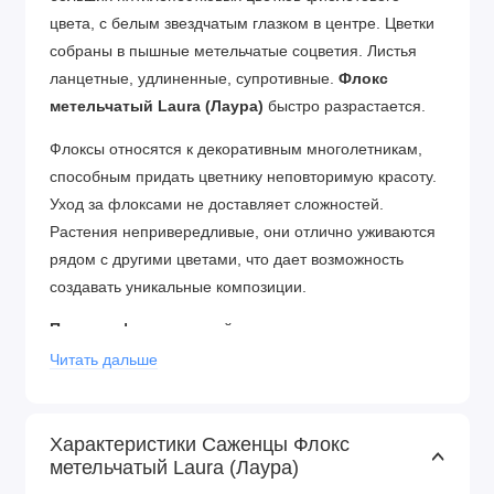
цвета, с белым звездчатым глазком в центре. Цветки
собраны в пышные метельчатые соцветия. Листья
ланцетные, удлиненные, супротивные.
Флокс
метельчатый Laura (Лаура)
быстро разрастается.
Флоксы относятся к декоративным многолетникам,
способным придать цветнику неповторимую красоту.
Уход за флоксами не доставляет сложностей.
Растения непривередливые, они отлично уживаются
рядом с другими цветами, что дает возможность
создавать уникальные композиции.
Посадка флокса
весной в грунт осуществляется
следующим образом: черенки высаживаются в
Читать дальше
подготовленную и взрыхленную грядку с
соблюдением дистанции в 30 см - это что касается
низкорослых сортов. Высокие же сорта необходимо
Характеристики Саженцы Флокс
метельчатый Laura (Лаура)
высаживать на расстоянии 50-60 см друг от друга -