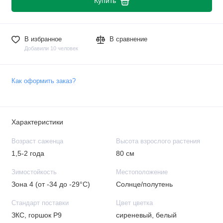
Купить
В избранное
В сравнение
Добавили 10 человек
Как оформить заказ?
Характеристики
Возраст саженца
Высота взрослого растения
1,5-2 года
80 см
Зимостойкость
Местоположение
Зона 4 (от -34 до -29°C)
Солнце/полутень
Стандарт поставки
Цвет цветка
ЗКС, горшок Р9
сиреневый, белый