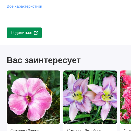
Все характеристики
Поделиться
Вас заинтересует
Саженцы Флокс
Саженцы Лилейник
Саж