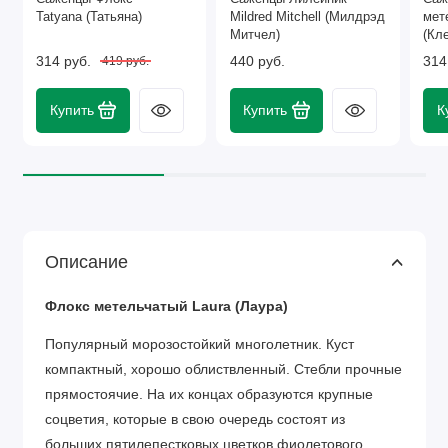
Tatyana (Татьяна)
Mildred Mitchell (Милдрэд
мет
Митчел)
(Кл
314 руб.
440 руб.
314
419 руб.
Купить
Купить
К
Описание
Флокс метельчатый Laura (Лаура)
Популярный морозостойкий многолетник. Куст
компактный, хорошо облиствленный. Стебли прочные
прямостоячие. На их концах образуются крупные
соцветия, которые в свою очередь состоят из
больших пятилепестковых цветков фиолетового