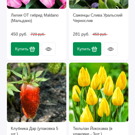
Лилия ОТ гибрид Maldano
Саженцы Слива Уральский
(Мальдано)
Чернослив
450 руб.
281 руб.
720 руб.
450 руб.
Купить
Купить
Клубника Дар (упаковка 5
Тюльпан Йокохама (в
шт.)
упаковке - 3шт.)