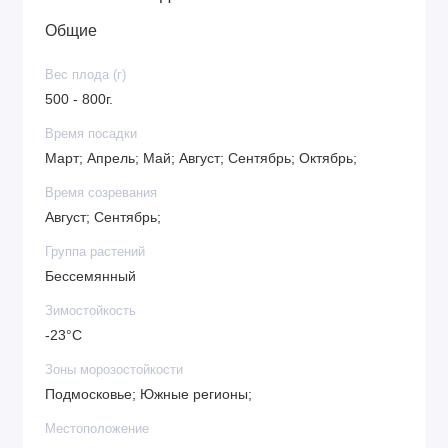
Общие
Вес плода (г)
500 - 800г.
Время посадки
Март; Апрель; Май; Август; Сентябрь; Октябрь;
Время созревания
Август; Сентябрь;
Группа растений
Бессемянный
Зимостойкость
-23°C
Зоны морозостойкости
Подмосковье; Южные регионы;
Местоположение