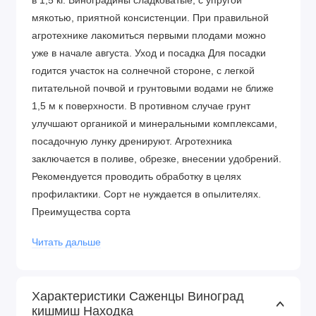
в 1,5 кг. Виноградины сладковатые, с упругой
мякотью, приятной консистенции. При правильной
агротехнике лакомиться первыми плодами можно
уже в начале августа. Уход и посадка Для посадки
годится участок на солнечной стороне, с легкой
питательной почвой и грунтовыми водами не ближе
1,5 м к поверхности. В противном случае грунт
улучшают органикой и минеральными комплексами,
посадочную лунку дренируют. Агротехника
заключается в поливе, обрезке, внесении удобрений.
Рекомендуется проводить обработку в целях
профилактики. Сорт не нуждается в опылителях.
Преимущества сорта
Зимостойкость до -23 градусов
Читать дальше
Стойкий иммунитет к вредителям и заболеваниям
Сильнорослый куст, побеги быстро укореняются
Характеристики Саженцы Виноград
кишмиш Находка