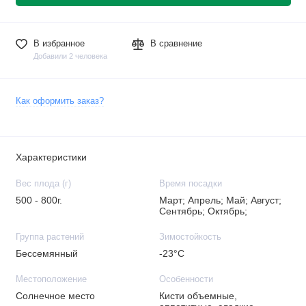
В избранное
В сравнение
Добавили 2 человека
Как оформить заказ?
Характеристики
Вес плода (г)
Время посадки
500 - 800г.
Март; Апрель; Май; Август;
Сентябрь; Октябрь;
Группа растений
Зимостойкость
Бессемянный
-23°C
Местоположение
Особенности
Солнечное место
Кисти объемные,