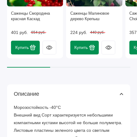
Саженцы Смородина
Саженцы Малиновое
Саж
красная Каскад
дерево Крепыш
Cho
401 руб.
224 руб.
357
654 руб.
440 руб.
Купить
Купить
К
Описание
Морозостойкость -40°C
Внешний вид Сорт характеризуется небольшими
компактными кустами высотой не больше полуметра.
Листовые пластины зеленого цвета со светлым