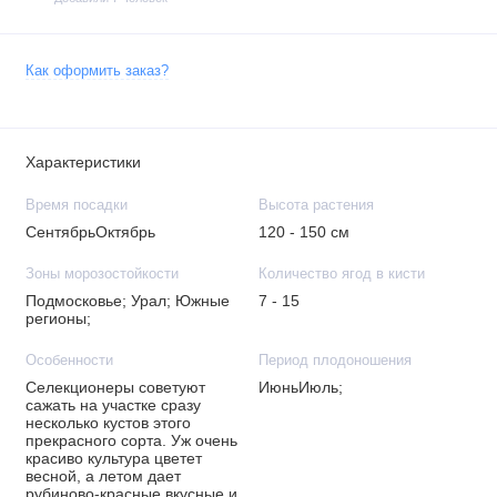
Как оформить заказ?
Характеристики
Время посадки
Высота растения
СентябрьОктябрь
120 - 150 см
Зоны морозостойкости
Количество ягод в кисти
Подмосковье; Урал; Южные
7 - 15
регионы;
Особенности
Период плодоношения
Селекционеры советуют
ИюньИюль;
сажать на участке сразу
несколько кустов этого
прекрасного сорта. Уж очень
красиво культура цветет
весной, а летом дает
рубиново-красные вкусные и