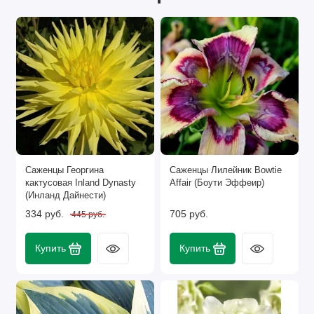
Саженцы Георгина
Саженцы Лилейник Bowtie
кактусовая Inland Dynasty
Affair (Боути Эффеир)
(Инланд Дайнести)
334 руб.
705 руб.
445 руб.
Купить
Купить