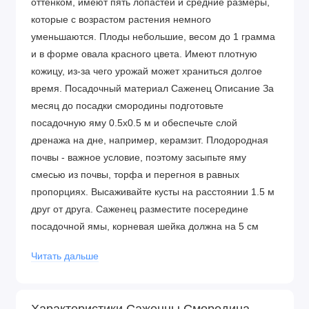
оттенком, имеют пять лопастей и средние размеры,
которые с возрастом растения немного
уменьшаются. Плоды небольшие, весом до 1 грамма
и в форме овала красного цвета. Имеют плотную
кожицу, из-за чего урожай может храниться долгое
время. Посадочный материал Саженец Описание За
месяц до посадки смородины подготовьте
посадочную яму 0.5х0.5 м и обеспечьте слой
дренажа на дне, например, керамзит. Плодородная
почвы - важное условие, поэтому засыпьте яму
смесью из почвы, торфа и перегноя в равных
пропорциях. Высаживайте кусты на расстоянии 1.5 м
друг от друга. Саженец разместите посередине
посадочной ямы, корневая шейка должна на 5 см
располагаться под землей. Обильно полейте, а
Читать дальше
приствольный круг обязательно замульчируйте.
Преимущества сорта
Неприхотливость в уходе
Характеристики Саженцы Смородина