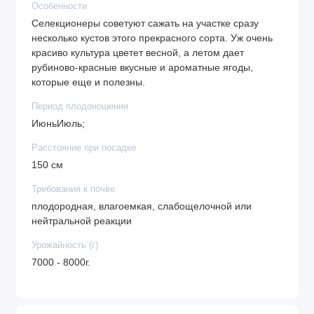
Особенности
Селекционеры советуют сажать на участке сразу
несколько кустов этого прекрасного сорта. Уж очень
красиво культура цветет весной, а летом дает
рубиново-красные вкусные и ароматные ягоды,
которые еще и полезны.
Период плодоношения
ИюньИюль;
Расстояние при посадке
150 см
Требования к почве
плодородная, влагоемкая, слабощелочной или
нейтральной реакции
Урожайность (г)
7000 - 8000г.