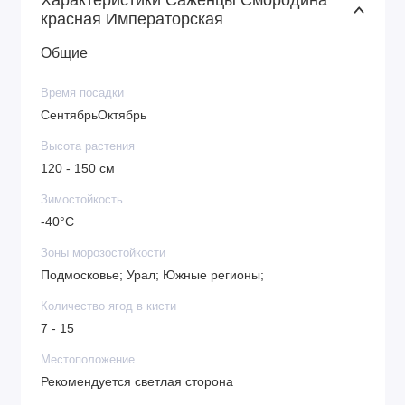
Отличные вкусовые качества
красная Императорская
Высокая урожайность
Компактность кустов
Общие
Высокая транспортабельность ягод
Время посадки
СентябрьОктябрь
Высота растения
120 - 150 см
Зимостойкость
-40°C
Зоны морозостойкости
Подмосковье; Урал; Южные регионы;
Количество ягод в кисти
7 - 15
Местоположение
Рекомендуется светлая сторона