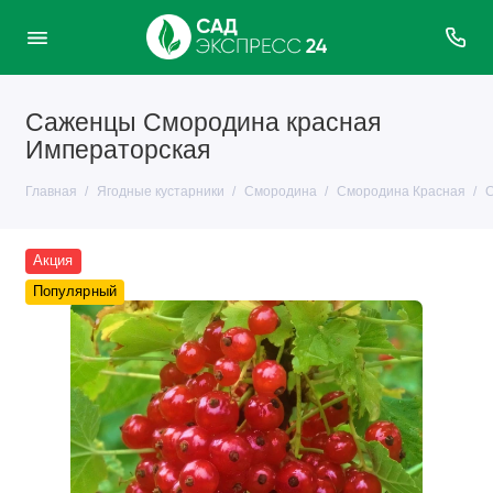
Саженцы Смородина красная
Императорская
Главная
Ягодные кустарники
Смородина
Смородина Красная
С
Акция
Популярный