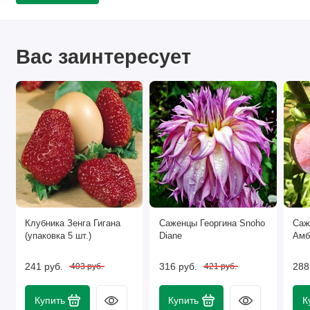
Вас заинтересует
Клубника Зенга Гигана
Саженцы Георгина Snoho
Саж
(упаковка 5 шт.)
Diane
Амб
241 руб.
316 руб.
288
403 руб.
421 руб.
Купить
Купить
К