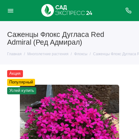
Саженцы Флокс Дугласа Red
Admiral (Ред Адмирал)
Главная
Многолетние растения
Флоксы
Саженцы Флокс Дугласа R
Акция
Популярный
Успей купить