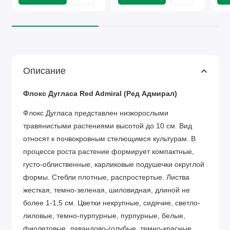
Описание
Флокс Дугласа Red Admiral (Ред Адмирал)
Флокс Дугласа представлен низкорослыми
травянистыми растениями высотой до 10 см. Вид
относят к почвокровным стелющимся культурам. В
процессе роста растение формирует компактные,
густо-облиственные, карликовые подушечки округлой
формы. Стебли плотные, распростертые. Листва
жесткая, темно-зеленая, шиловидная, длиной не
более 1-1,5 см.
Цветки некрупные, сидячие, светло-
лиловые, темно-пурпурные, пурпурные, белые,
фиолетовые, лавандово-голубые, темно-красные,