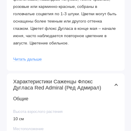
розовые или карминно-красные, собраны в
головчатые соцветия по 1-3 штуки. Цветки могут быть
оснащены более темным или другого оттенка
глазком. Цветет флокс Дугласа в конце мая – начале
июня, часто наблюдается повторное цветение в
августе. Цветение обильное.
Этот сорт флокса по виду очень похож на флокс
Читать дальше
шиловидный, но разрастается он немного
медленнее. Предпочитает рыхлые,
водопроницаемые умеренно влажные почвы. Хорошо
Характеристики Саженцы Флокс
чувствует себя на рыхлых, бедных, сухих почвах с рН
Дугласа Red Admiral (Ред Адмирал)
ближе к нейтральной. На почве слишком
Общие
плодородной образуют много зелени, но цветут
мало. Требует открытого солнца. При недостатке
Высота взрослого растения
света не цветёт, слабеет и может погибнуть.
10 см
Рекомендуется для альпийских горок, каменистых
террас, в миксбордеры, посадок в щелях между
Местоположение