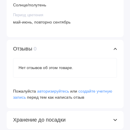
камнями, на подпорных стенках или между плитами
Солнце/полутень
садовых дорожек.
Период цветения
май-июнь, повторно сентябрь
Отзывы
0
Нет отзывов об этом товаре.
Пожалуйста
авторизируйтесь
или
создайте учетную
запись
перед тем как написать отзыв
Хранение до посадки