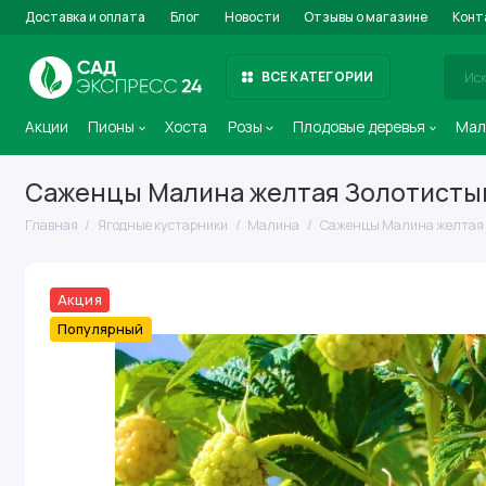
Доставка и оплата
Блог
Новости
Отзывы о магазине
Конт
ВСЕ КАТЕГОРИИ
Акции
Пионы
Хоста
Розы
Плодовые деревья
Мал
Саженцы Малина желтая Золотистый
Главная
Ягодные кустарники
Малина
Саженцы Малина желтая 
Акция
Популярный