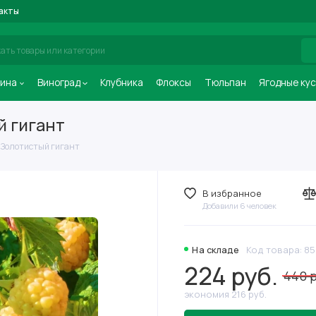
акты
ина
Виноград
Клубника
Флоксы
Тюльпан
Ягодные ку
 гигант
Золотистый гигант
В избранное
Добавили 6 человек
На складе
Код товара: 8
224 руб.
440 
экономия 216 руб.