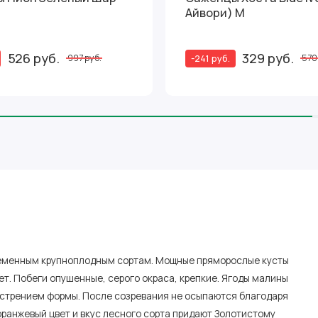
Айвори) М
526 руб.
329 руб.
-241 руб.
997 руб.
570
ременным крупноплодным сортам. Мощные пряморослые кусты
нет. Побеги опушенные, серого окраса, крепкие. Ягоды малины
аострением формы. После созревания не осыпаются благодаря
ранжевый цвет и вкус лесного сорта придают Золотистому