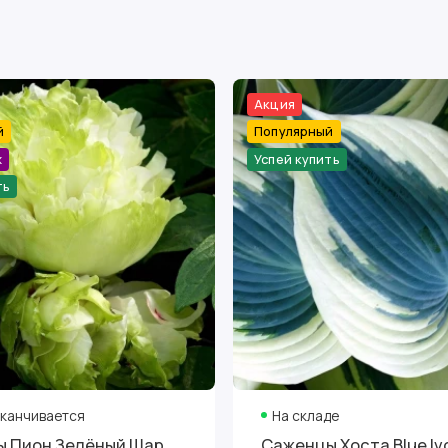
Акция
й
Популярный
ж
Успей купить
ть
аканчивается
На складе
 Пион Зелёный Шар
Саженцы Хоста Blue Iv