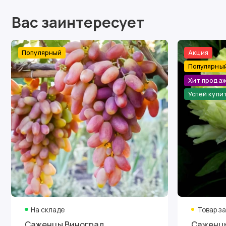
Вас заинтересует
Популярный
Акция
Популярны
Хит прода
Успей купи
На складе
Товар з
Саженцы Виноград
Саженцы