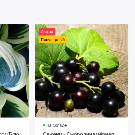
Акция
Популярный
На складе
ory (Блю
Саженцы Смородина чёрная