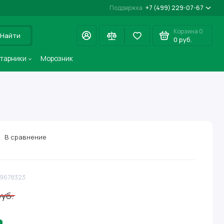
Поддержка
+7 (499) 229-07-67
Корзина
0
Найти
0 руб.
старники
Морозник
В сравнение
59678323
руб.