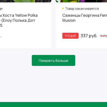
де
Товар заканчивается
 Хоста Yellow Polka
Саженцы Георгина Fernc
ni (Елоу Полька Дот
Illusion
 S
.
337 руб.
-112 руб.
449 
Показать больше