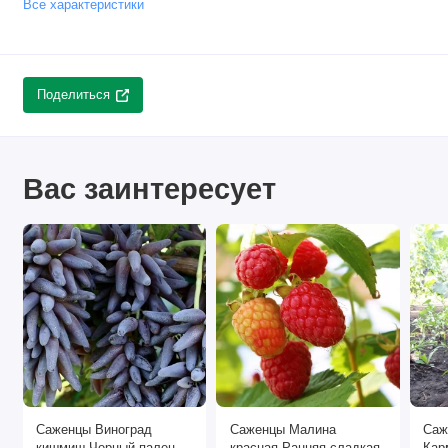
Все характеристики
Поделиться
Вас заинтересует
Саженцы Виноград
Саженцы Малина
Саж
кишмиш Черный палец
красная Ранняя сладкая
Кар