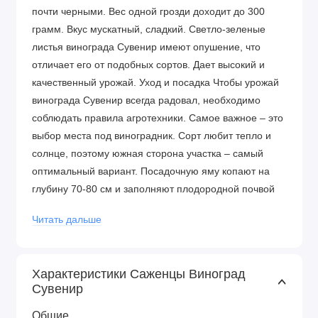
почти черными. Вес одной грозди доходит до 300
грамм. Вкус мускатный, сладкий. Светло-зеленые
листья винограда Сувенир имеют опушение, что
отличает его от подобных сортов. Дает высокий и
качественный урожай. Уход и посадка Чтобы урожай
винограда Сувенир всегда радовал, необходимо
соблюдать правила агротехники. Самое важное – это
выбор места под виноградник. Сорт любит тепло и
солнце, поэтому южная сторона участка – самый
оптимальный вариант. Посадочную яму копают на
глубину 70-80 см и заполняют плодородной почвой
вперемешку с перегноем. Интервал между
Читать дальше
саженцами – 1 метр. Опора устанавливается сразу.
Подкармливают кусты органическими и
минеральными удобрениями. Преимущества сорта
Характеристики Саженцы Виноград
высокие вкусовые качества
Сувенир
презентабельный внешний вид
хорошая транспортабельность
Общие