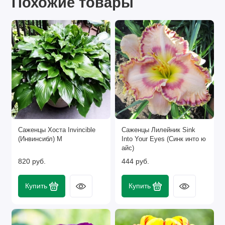
Похожие товары
Саженцы Хоста Invincible
Саженцы Лилейник Sink
(Инвинсибл) М
Into Your Eyes (Синк инто ю
айс)
820 руб.
444 руб.
Купить
Купить