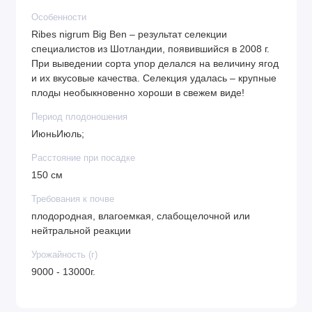
Особенности
Ribes nigrum Big Ben – результат селекции
специалистов из Шотландии, появившийся в 2008 г.
При выведении сорта упор делался на величину ягод
и их вкусовые качества. Селекция удалась – крупные
плоды необыкновенно хороши в свежем виде!
Период плодоношения
ИюньИюль;
Расстояние при посадке
150 см
Требования к почве
плодородная, влагоемкая, слабощелочной или
нейтральной реакции
Урожайность (г)
9000 - 13000г.