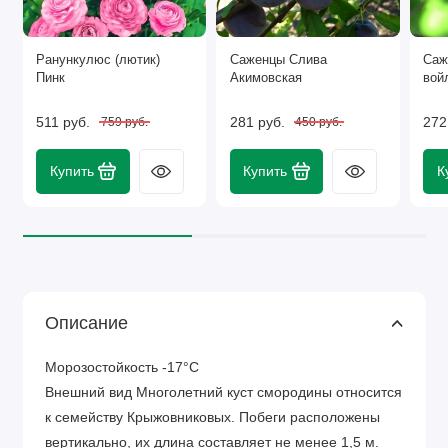
Ранункулюс (лютик)
Саженцы Слива
Саж
Пинк
Акимовская
вой
511 руб.
281 руб.
272
759 руб.
450 руб.
Купить
Купить
К
Описание
Морозостойкость -17°C
Внешний вид Многолетний куст смородины относится
к семейству Крыжовниковых. Побеги расположены
вертикально, их длина составляет не менее 1,5 м.