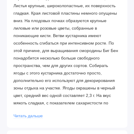
Листья крупные, широколопастные, их поверхность
гладкая. Края листовой пластины немного опущены
вниз. На плодовых почках образуются крупные
лиловые или розовые цветы, собранные в
поникающие кисти. Ветви кустарника имеют
особенность сгибаться при интенсивном росте. По
этой причине, для выращивания смородины Биг Бен
понадобится несколько больше свободного
пространства, чем для других сортов. Собирать
ягоды с этого кустарника достаточно просто,
дополнительно его используют для декорирования
зоны отдыха на участке. Ягоды окрашены в черный
цвет, средний вес одной составляет 2,3 г. На вкус
мякоть сладкая, с показателем сахаристости по
шкале Брикса – 13. Посадочный материал Саженец
Читать дальше
Описание Биг Бен высаживается по классической
схеме для смородины. Между кустарниками следует
оставлять не менее 1, 2 м, между рядами – не