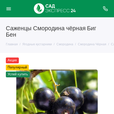
Саженцы Смородина чёрная Биг
Бен
Главная
Ягодные кустарники
Смородина
Смородина Чёрная
С
Акция
Популярный
Успей купить