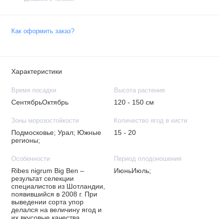
Как оформить заказ?
Характеристики
Время посадки
Высота растения
СентябрьОктябрь
120 - 150 см
Зоны морозостойкости
Количество ягод в кисти
Подмосковье; Урал; Южные
15 - 20
регионы;
Особенности
Период плодоношения
Ribes nigrum Big Ben –
ИюньИюль;
результат селекции
специалистов из Шотландии,
появившийся в 2008 г. При
выведении сорта упор
делался на величину ягод и
их вкусовые качества.