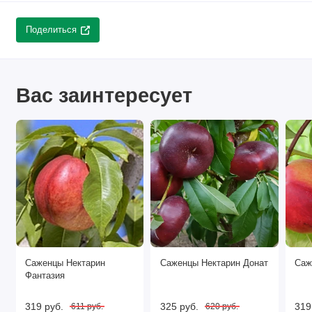
Поделиться
Вас заинтересует
Саженцы Нектарин
Саженцы Нектарин Донат
Саж
Фантазия
319 руб.
325 руб.
319
611 руб.
620 руб.