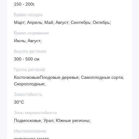
150 - 200г.
залегание грунтовых вод. Посадку лучше проводить
на южной стороне участка, где саженец не будут
Время посадки
закрывать высокорослые растения, постройки или
Март; Апрель; Май; Август; Сентябрь; Октябрь;
забор. Преимущества сорта
Время созревания
крупный размер плодов
Июль; Август;
отличные вкусовые данные
Высота растения
хорошие транспортабельные качества плодов
300 - 500 см
100% приживаемость саженцев
Группа растений
КосточковыеПлодовые деревья; Самоплодные сорта;
Скороплодные;
Зимостойкость
30°C
Зоны морозостойкости
Подмосковье; Урал; Южные регионы;
Местоположение
солнечное место