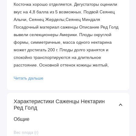
Косточка хорошо отделяется. Дегустаторы оценили
вкус на 4,8 балла из 5 возможных. Подвой Сеянец
Алычи, Сеянец Жерделы,Сеянец Миндаля
Посадочный материал саженцы Описание Ред Голд
вывели селекционеры Америки. Плоды округлой
формы, симметричные, масса одного нектарина
может достигать 200 г. Плоды долго хранятся и
спокойно транспортируются на длительное
расстояние. Основной оттенок кожицы желтый,
покрывной окрас ярко-красный. Плотная желтая
Читать дальше
мякоть очень сочная и вкусная. Дегустаторы оценили
вкус на 4,8 балла из 5 возможных.
Урожайность
Характеристики Саженцы Нектарин
50 - 60 кг с растения
Ред Голд
Уход и посадка Самой подходящей почвой для
культуры считается суглинок или супесь. Не подойдет
Общие
тяжелый глинистый субстрат. Стоит воздержаться от
Вес плода (г)
посадки растения на месте, где отмечается высокое