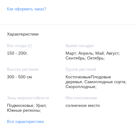
Как оформить заказ?
Характеристики
Вес плода (г)
Время посадки
150 - 200г.
Март; Апрель; Май; Август;
Сентябрь; Октябрь;
Высота растения
Группа растений
300 - 500 см
КосточковыеПлодовые
деревья; Самоплодные сорта;
Скороплодные;
Зоны морозостойкости
Местоположение
Подмосковье; Урал;
солнечное место
Южные регионы;
Все характеристики