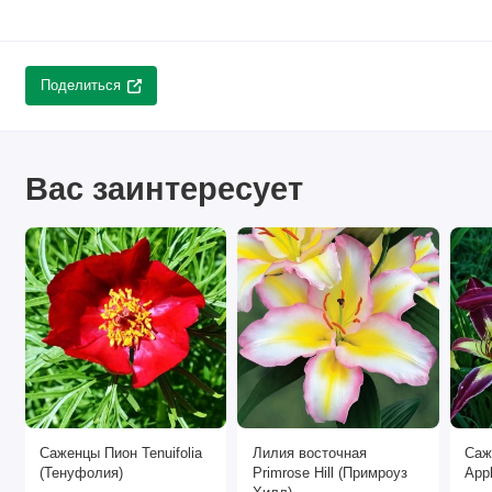
Поделиться
Вас заинтересует
Саженцы Пион Tenuifolia
Лилия восточная
Саж
(Тенуфолия)
Primrose Hill (Примроуз
Appl