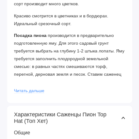
сорт производит много цветков.
Красиво смотрится в цветниках и в бордюрах.
Идеальный срезочный сорт.
Посадка пиона
производится в предварительно
подготовленную яму. Для этого садовый грунт
требуется выбрать на глубину 1-2 штыка лопаты. Яму
требуется заполнить плодородной земельной
смесью: в равных частях смешиваются торф,
перегной, дерновая земля и песок. Ставим саженец
на подготовленное место, аккуратно засыпаем
субстратом. Плотно утрамбовываем почвосмесь
Читать дальше
вокруг саженца. Обильно поливаем высаженный
кустик. Даем влаге впитаться, засыпаем пространство
около побегов мульчей.
Характеристики Саженцы Пион Top
Hat (Топ Хет)
Уход за пионом
сводится к регулярному поливу,
Общие
рыхлению грунта под кустами и своевременным