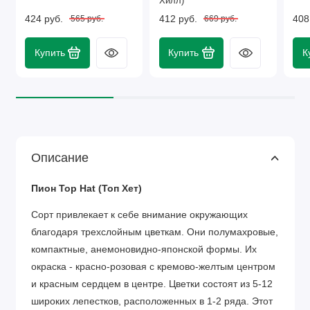
Хилл)
424 руб.
412 руб.
408
565 руб.
669 руб.
Купить
Купить
К
Описание
Пион Top Hat (Топ Хет)
Сорт привлекает к себе внимание окружающих
благодаря трехслойным цветкам. Они полумахровые,
компактные, анемоновидно-японской формы. Их
окраска - красно-розовая с кремово-желтым центром
и красным сердцем в центре. Цветки состоят из 5-12
широких лепестков, расположенных в 1-2 ряда. Этот