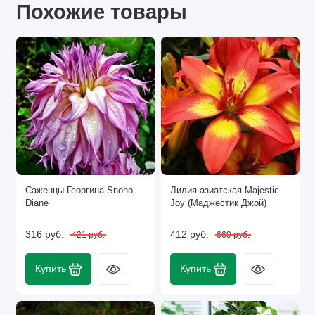
Похожие товары
пользоваться тепличкой.
Саженцы Георгина Snoho
Лилия азиатская Majestic
Diane
Joy (Маджестик Джой)
316 руб.
412 руб.
421 руб.
669 руб.
Купить
Купить