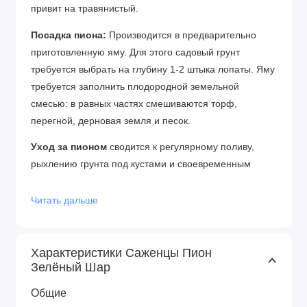
привит на травянистый.
Посадка пиона:
Производится в предварительно
приготовленную яму. Для этого садовый грунт
требуется выбрать на глубину 1-2 штыка лопаты. Яму
требуется заполнить плодородной земельной
смесью: в равных частях смешиваются торф,
перегной, дерновая земля и песок.
Уход за пионом
сводится к регулярному поливу,
рыхлению грунта под кустами и своевременным
подкормкам.
Читать дальше
Почва для посадки:
Пионы лучше развиваются на
окультуренных структурных суглинистых почвах с
хорошей водо- и воздухопроницаемостью при
Характеристики Саженцы Пион
слабокислой реакции почвенного раствора (рН 5,5–
Зелёный Шар
6,5). Поэтому на тяжелых почвах одновременно с
Общие
внесением большого количества органических