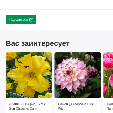
Поделиться
Вас заинтересует
Лилия ОТ гибрид Exotic
Саженцы Георгина Blue
Тюл
Sun (Экзотик Сан)
Wish
Пинк