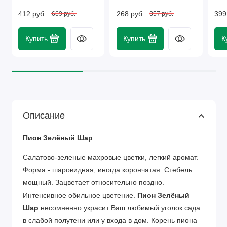
412 руб.
268 руб.
399
669 руб.
357 руб.
Купить
Купить
К
Описание
Пион Зелёный Шар
Салатово-зеленые махровые цветки, легкий аромат.
Форма - шаровидная, иногда корончатая. Стебель
мощный. Зацветает относительно поздно.
Интенсивное обильное цветение.
Пион Зелёный
Шар
несомненно украсит Ваш любимый уголок сада
в слабой полутени или у входа в дом. Корень пиона