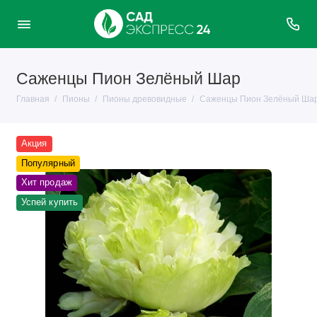
Саженцы Пион Зелёный Шар
Главная
Пионы
Пионы древовидные
Саженцы Пион Зелёный Ша
Акция
Популярный
Хит продаж
Успей купить