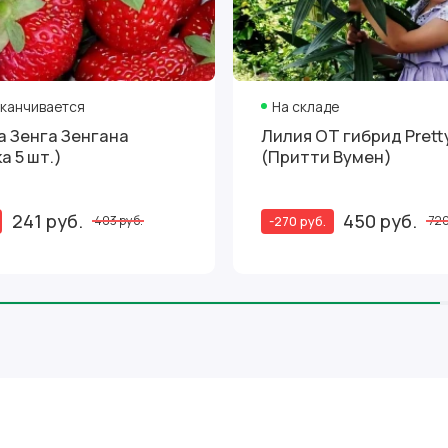
аканчивается
На складе
ана
Лилия ОТ гибрид Pret
а 5 шт.)
(Притти Вумен)
241 руб.
450 руб.
-270 руб.
403 руб.
720