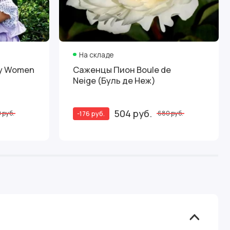
На складе
ty Women
Саженцы Пион Boule de
Neige (Буль де Неж)
504 руб.
-176 руб.
 руб.
680 руб.