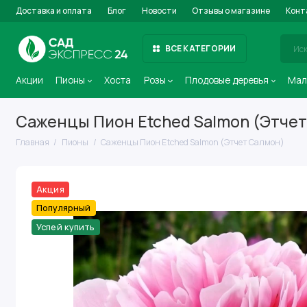
Доставка и оплата
Блог
Новости
Отзывы о магазине
Конт
ВСЕ КАТЕГОРИИ
Акции
Пионы
Хоста
Розы
Плодовые деревья
Мал
Саженцы Пион Etched Salmon (Этче
Главная
Пионы
Саженцы Пион Etched Salmon (Этчет Салмон)
Акция
Популярный
Успей купить