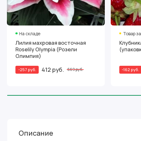
На складе
Товар з
Лилия махровая восточная
Клубника Зенга Зенг
Roselily Olympia (Розели
(упаковк
Олимпия)
412 руб.
-257 руб.
-162 руб.
669 руб.
Описание