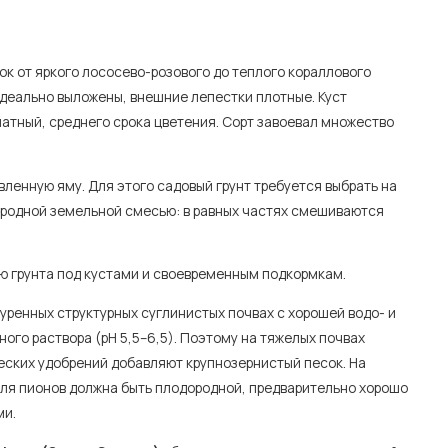
ок от яркого лососево-розового до теплого кораллового
идеально выложены, внешние лепестки плотные. Куст
атный, среднего срока цветения. Сорт завоевал множество
ленную яму. Для этого садовый грунт требуется выбрать на
дородной земельной смесью: в равных частях смешиваются
ию грунта под кустами и своевременным подкормкам.
уренных структурных суглинистых почвах с хорошей водо- и
го раствора (рН 5,5–6,5). Поэтому на тяжелых почвах
ских удобрений добавляют крупнозернистый песок. На
для пионов должна быть плодородной, предварительно хорошо
ми.