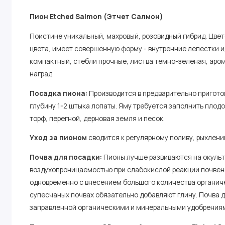
Пион Etched Salmon (Этчет Салмон)
Поистине уникальный, махровый, розовидный гибрид. Цвет
цвета, имеет совершенную форму - внутренние лепестки 
компактный, стебли прочные, листва темно-зеленая, аром
наград.
Посадка пиона:
Производится в предварительно приготов
глубину 1-2 штыка лопаты. Яму требуется заполнить пло
торф, перегной, дерновая земля и песок.
Уход за пионом
сводится к регулярному поливу, рыхлен
Почва для посадки:
Пионы лучше развиваются на окульт
воздухопроницаемостью при слабокислой реакции почвенно
одновременно с внесением большого количества органиче
супесчаных почвах обязательно добавляют глину. Почва 
заправленной органическими и минеральными удобрения