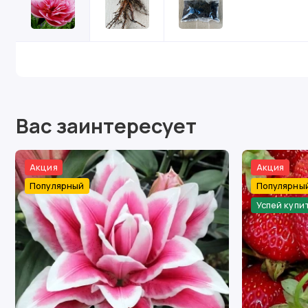
Вас заинтересует
Акция
Акция
Популярный
Популярны
Успей купи