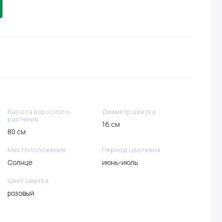
Высота взрослого
Диаметр цветка
растения
16 см
80 см
Местоположение
Период цветения
Солнце
июнь-июль
Цвет цветка
розовый