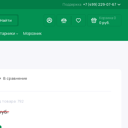
Поддержка
+7 (499) 229-07-67
Корзина
0
Найти
0 руб.
старники
Морозник
В сравнение
 товара: 792
руб.