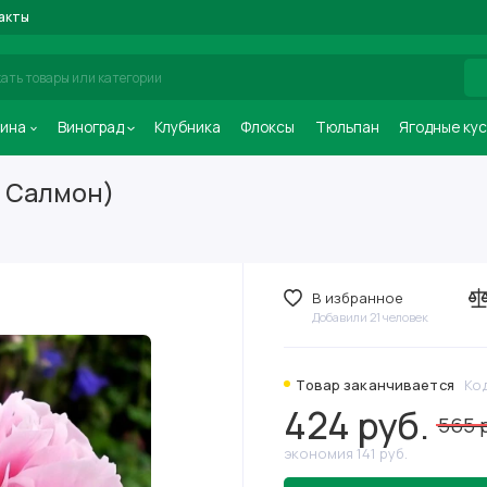
акты
ина
Виноград
Клубника
Флоксы
Тюльпан
Ягодные ку
т Салмон)
В избранное
Добавили 21 человек
Товар заканчивается
Код
424 руб.
565 
экономия 141 руб.