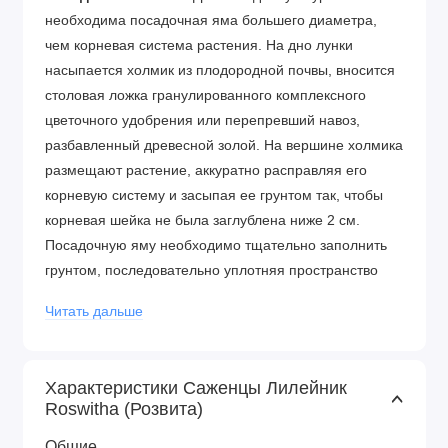
необходима посадочная яма большего диаметра,
чем корневая система растения. На дно лунки
насыпается холмик из плодородной почвы, вносится
столовая ложка гранулированного комплексного
цветочного удобрения или перепревший навоз,
разбавленный древесной золой. На вершине холмика
размещают растение, аккуратно расправляя его
корневую систему и засыпая ее грунтом так, чтобы
корневая шейка не была заглублена ниже 2 см.
Посадочную яму необходимо тщательно заполнить
грунтом, последовательно уплотняя пространство
таким образом, чтобы в земле не оставалось пустот.
Читать дальше
Засыпанную землей лунку обильно увлажняют.
Уход за лилейником:
Посаженные культуры
ежедневно поливают в течение 7 дней. Взрослые
Характеристики Саженцы Лилейник
Roswitha (Розвита)
лилейники увлажнят только при длительных засухах,
причем исключительно теплой водой, которую льют
Общие