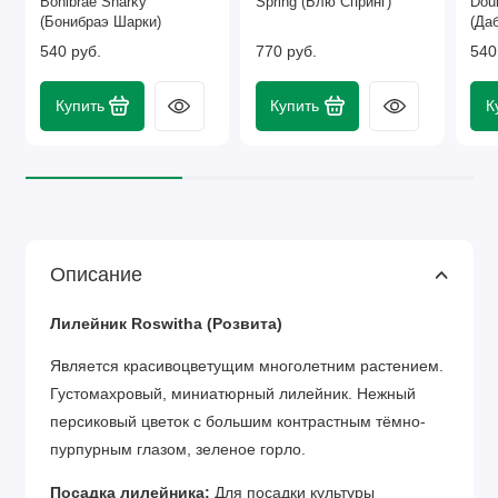
Bonibrae Sharky
Spring (Блю Спринг)
Dou
(Бонибраэ Шарки)
(Да
540 руб.
770 руб.
540
Купить
Купить
К
Описание
Лилейник Roswitha (Розвита)
Является красивоцветущим многолетним растением.
Густомахровый, миниатюрный лилейник. Нежный
персиковый цветок с большим контрастным тёмно-
пурпурным глазом, зеленое горло.
Посадка лилейника:
Для посадки культуры