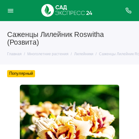
Саженцы Лилейник Roswitha
(Розвита)
Главная
Многолетние растения
Лилейники
Саженцы Лилейник Ros
Популярный