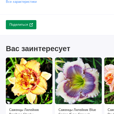
Все характеристики
Поделиться
Вас заинтересует
Саженцы Лилейник
Саженцы Лилейник Blue
Саж