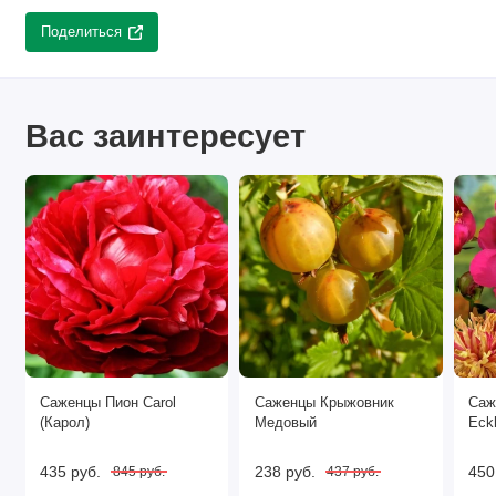
Поделиться
Вас заинтересует
Саженцы Пион Carol
Саженцы Крыжовник
Саж
(Карол)
Медовый
Eck
435 руб.
238 руб.
450
845 руб.
437 руб.