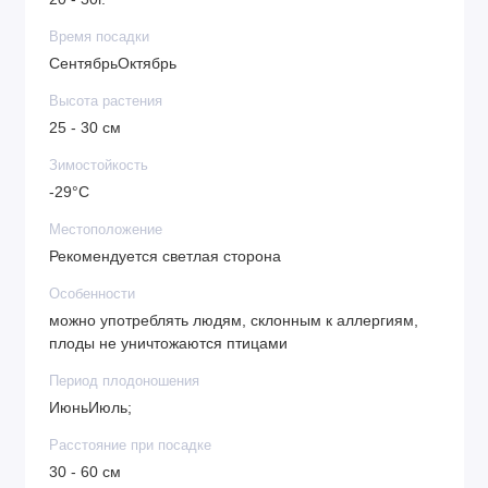
Устойчивость к заболеваниям и вредителям
Время посадки
СентябрьОктябрь
Высота растения
25 - 30 см
Зимостойкость
-29°C
Местоположение
Рекомендуется светлая сторона
Особенности
можно употреблять людям, склонным к аллергиям,
плоды не уничтожаются птицами
Период плодоношения
ИюньИюль;
Расстояние при посадке
30 - 60 см