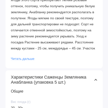
ягоды этого сорта приобретают легкий розовый
оттенок, поэтому, чтобы получить уникальную белую
землянику, Анабланку рекомендуется располагать в
полутени. Ягоды мягкие по своей текстуре, поэтому
для дальней транспортировки не подходят. Сорт не
отличается отменной зимостойкостью, поэтому на
зиму растение рекомендуется укрывать. Уход и
посадка Растение высаживают рядами. Расстояние
между кустами - 25 см, междурядье – 45 см. Участок
выбирают солнечный, открытый. Грунт –
Читать дальше
питательный. Без органики и минералов не обойтись.
При посадке в лунку обязательно вносят
минеральное удобрение. До появления завязей
Характеристики Саженцы Земляника
вносят органику. После сбора урожая проводят
Анабланка (упаковка 5 шт.)
третью подкормку. Преимущества сорта
Интересный внешний вид ягод
Общие
Хорошие показатели урожайности
Вес плода (г)
Неприхотливость в уходе
20 - 30г.