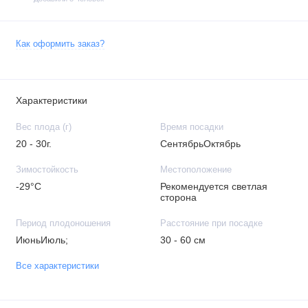
Как оформить заказ?
Характеристики
Вес плода (г)
Время посадки
20 - 30г.
СентябрьОктябрь
Зимостойкость
Местоположение
-29°C
Рекомендуется светлая
сторона
Период плодоношения
Расстояние при посадке
ИюньИюль;
30 - 60 см
Все характеристики