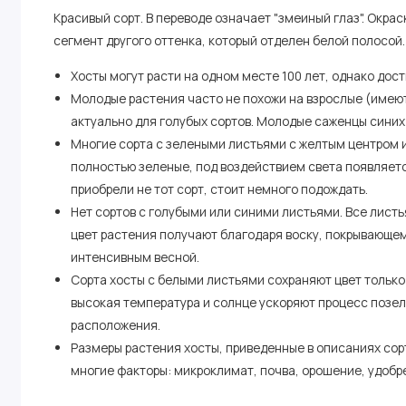
Красивый сорт. В переводе означает "змеиный глаз". Окрас
сегмент другого оттенка, который отделен белой полосой.
Хосты могут расти на одном месте 100 лет, однако дост
Молодые растения часто не похожи на взрослые (имеют 
актуально для голубых сортов. Молодые саженцы синих
Многие сорта с зелеными листьями с желтым центром 
полностью зеленые, под воздействием света появляетс
приобрели не тот сорт, стоит немного подождать.
Нет сортов с голубыми или синими листьями. Все листь
цвет растения получают благодаря воску, покрывающе
интенсивным весной.
Сорта хосты с белыми листьями сохраняют цвет только
высокая температура и солнце ускоряют процесс позел
расположения.
Размеры растения хосты, приведенные в описаниях сор
многие факторы: микроклимат, почва, орошение, удобр
Большинство сортов меняет цвет в течение сезона.