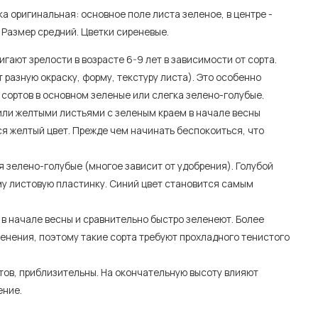
ка оригинальная: основное поле листа зеленое, в центре -
 Размер средний. Цветки сиреневые.
игают зрелости в возрасте 6-9 лет в зависимости от сорта.
разную окраску, форму, текстуру листа). Это особенно
 сортов в основном зеленые или слегка зелено-голубые.
или желтыми листьями с зеленым краем в начале весны
я желтый цвет. Прежде чем начинать беспокоиться, что
я зелено-голубые (многое зависит от удобрения). Голубой
му листовую пластинку. Синий цвет становится самым
 в начале весны и сравнительно быстро зеленеют. Более
енения, поэтому такие сорта требуют прохладного тенистого
тов, приблизительны. На окончательную высоту влияют
ение.