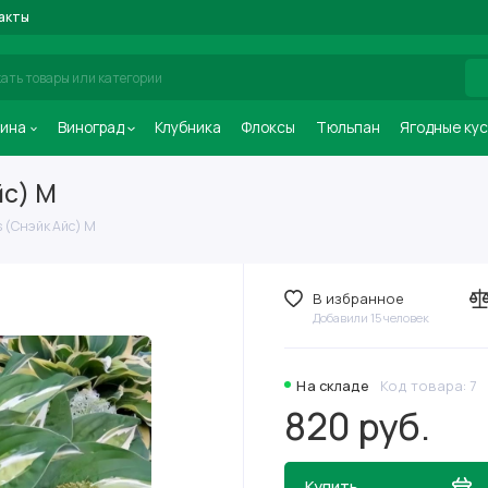
акты
ина
Виноград
Клубника
Флоксы
Тюльпан
Ягодные ку
йс) М
 (Снэйк Айс) М
В избранное
Добавили 15 человек
На складе
Код товара: 7
820 руб.
Купить