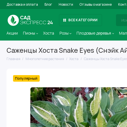
Доставка и оплата
Блог
Новости
Отзывы о магазине
Конт
ВСЕ КАТЕГОРИИ
Акции
Пионы
Хоста
Розы
Плодовые деревья
Мал
Саженцы Хоста Snake Eyes (Снэйк А
Главная
Многолетние растения
Хоста
Саженцы Хоста Snake Eyes
Популярный