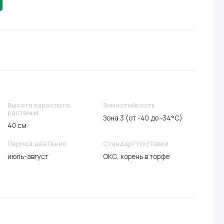
Высота взрослого
Зимостойкость
растения
Зона 3 (от -40 до -34°C)
40 см
Период цветения
Стандарт поставки
июль-август
ОКС, корень в торфе