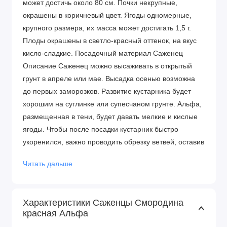
может достичь около 80 см. Почки некрупные,
окрашены в коричневый цвет. Ягоды одномерные,
крупного размера, их масса может достигать 1,5 г.
Плоды окрашены в светло-красный оттенок, на вкус
кисло-сладкие. Посадочный материал Саженец
Описание Саженец можно высаживать в открытый
грунт в апреле или мае. Высадка осенью возможна
до первых заморозков. Развитие кустарника будет
хорошим на суглинке или супесчаном грунте. Альфа,
размещенная в тени, будет давать мелкие и кислые
ягоды. Чтобы после посадки кустарник быстро
укоренился, важно проводить обрезку ветвей, оставив
длину побегов не более 15 см. Преимущества сорта
Читать дальше
Крупный размер ягод
Десертный вкус
Хорошие показатели урожайности
Характеристики Саженцы Смородина
Высокая зимостойкость
красная Альфа
Неприхотливость в уходе