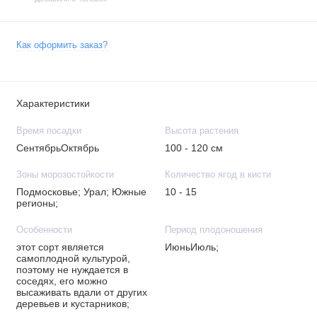
Как оформить заказ?
Характеристики
Время посадки
Высота растения
СентябрьОктябрь
100 - 120 см
Зоны морозостойкости
Количество ягод в кисти
Подмосковье; Урал; Южные
10 - 15
регионы;
Особенности
Период плодоношения
этот сорт является
ИюньИюль;
самоплодной культурой,
поэтому не нуждается в
соседях, его можно
высаживать вдали от других
деревьев и кустарников;