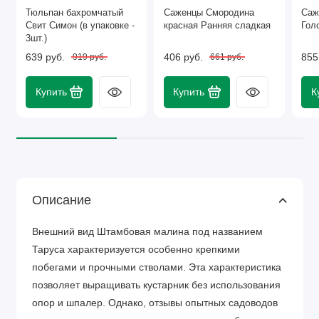
Тюльпан бахромчатый
Саженцы Смородина
Саж
Свит Симон (в упаковке -
красная Ранняя сладкая
Гол
3шт.)
639 руб.
406 руб.
855
919 руб.
661 руб.
Купить
Купить
К
Описание
Внешний вид Штамбовая малина под названием
Таруса характеризуется особенно крепкими
побегами и прочными стволами. Эта характеристика
позволяет выращивать кустарник без использования
опор и шпалер. Однако, отзывы опытных садоводов