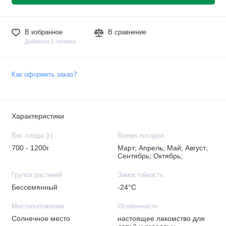
В избранное
В сравнение
Добавили 5 человек
Как оформить заказ?
Характеристики
Вес плода (г)
Время посадки
700 - 1200г.
Март; Апрель; Май; Август;
Сентябрь; Октябрь;
Группа растений
Зимостойкость
Бессемянный
-24°C
Местоположение
Особенности
Солнечное место
настоящее лакомство для