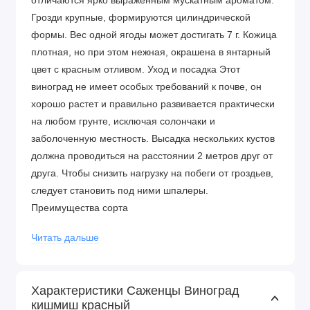
отличаются ярко выраженным мускатным ароматом.
Грозди крупные, формируются цилиндрической
формы. Вес одной ягоды может достигать 7 г. Кожица
плотная, но при этом нежная, окрашена в янтарный
цвет с красным отливом. Уход и посадка Этот
виноград не имеет особых требований к почве, он
хорошо растет и правильно развивается практически
на любом грунте, исключая солончаки и
заболоченную местность. Высадка нескольких кустов
должна проводиться на расстоянии 2 метров друг от
друга. Чтобы снизить нагрузку на побеги от гроздьев,
следует становить под ними шпалеры.
Преимущества сорта
Ранний период созревания
Читать дальше
Хорошие показатели урожайности
Отличные вкусовые данные ягод
Характеристики Саженцы Виноград
кишмиш красный