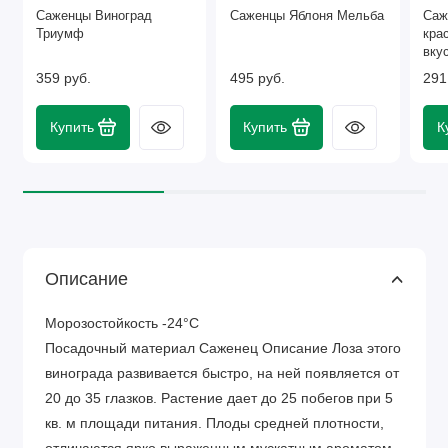
Саженцы Виноград
Саженцы Яблоня Мельба
Саж
Триумф
кра
вку
359 руб.
495 руб.
291
Купить
Купить
К
Описание
Морозостойкость -24°C
Посадочный материал Саженец Описание Лоза этого
винограда развивается быстро, на ней появляется от
20 до 35 глазков. Растение дает до 25 побегов при 5
кв. м площади питания. Плоды средней плотности,