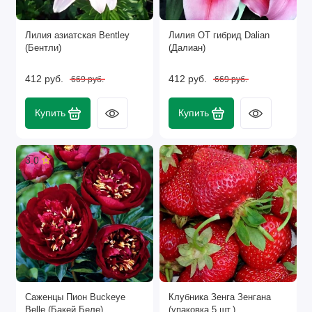
Лилия азиатская Bentley
Лилия ОТ гибрид Dalian
(Бентли)
(Далиан)
412 руб.
412 руб.
669 руб.
669 руб.
Купить
Купить
3.0
Саженцы Пион Buckeye
Клубника Зенга Зенгана
Belle (Бакей Беле)
(упаковка 5 шт.)