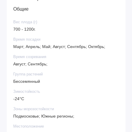
Общие
Вес плода (г)
700 - 1200г.
Время посадки
Март; Апрель; Май; Август; Сентябрь; Октябрь;
Время созревания
Август; Сентябрь;
Группа растений
Бессемянный
Зимостойкость
-24°C
Зоны морозостойкости
Подмосковье; Южные регионы;
Местоположение