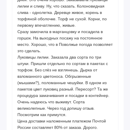
лилии и сливу. Ну, что сказать. Колоновидная
слива - однолетка. Деревце живое, корень в
торфяной оболочке. Торф не сухой. Корни, по
первому впечатлению, живые.
Сразу замочила в марганцовку и посадила в
горшок. На выходных посажу на постоянное
место. Хорошо, что в Поволжье погода позволяет
это сделать.
Луковицы лилии. Заказала два сорта по три
штуки. Пришли отдельно по сортам в пакетах с
торфом. Без слёз не взглянешь. Дырка от
взломанного цветоноса. Обгрызенные
(мышами?), поломанные чешуйки. В одном из
пакетов цвет луковиц разный. Пересорт? Та же
процедура замачивания и посадки в контейнер.
Очень надеюсь что выживут. Сорта
великолепные. Через год допишу отзыв.
Посмотрим как примутся.
Цена доставки наложенным платежом Почтой
России составляет 80% от заказа. Дорого.