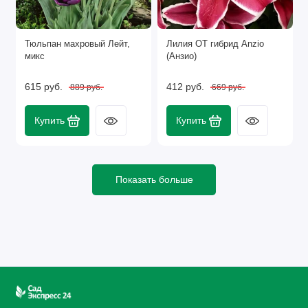
Тюльпан махровый Лейт,
Лилия ОТ гибрид Anzio
микс
(Анзио)
615 руб.
412 руб.
889 руб.
669 руб.
Купить
Купить
Показать больше