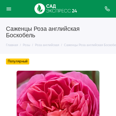
Саженцы Роза английская
Боскобель
Главная
Розы
Роза английская
Саженцы Роза английская Боскобе
Популярный