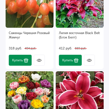
Саженцы Черешня Розовый
Лилия восточная Black Belt
Жемчуг
(Блэк Белт)
318 руб.
412 руб.
494 руб.
669 руб.
Купить
Купить