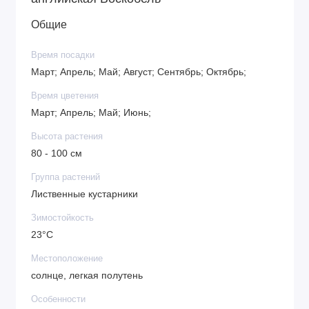
Общие
Время посадки
Март; Апрель; Май; Август; Сентябрь; Октябрь;
Время цветения
Март; Апрель; Май; Июнь;
Высота растения
80 - 100 см
Группа растений
Лиственные кустарники
Зимостойкость
23°C
Местоположение
солнце, легкая полутень
Особенности