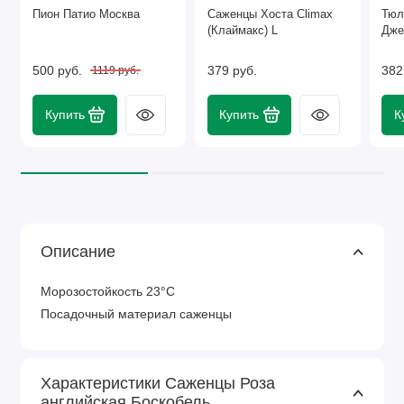
Пион Патио Москва
Саженцы Хоста Climax
Тюл
(Клаймакс) L
Джек
500 руб.
379 руб.
382
1119 руб.
Купить
Купить
К
Описание
Морозостойкость 23°C
Посадочный материал саженцы
Характеристики Саженцы Роза
английская Боскобель