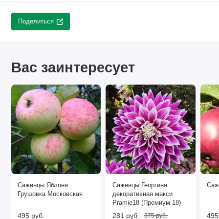
Поделиться
Вас заинтересует
Саженцы Яблоня
Саженцы Георгина
Саж
Грушовка Московская
декоративная макси
Pramie18 (Премиум 18)
495 руб.
281 руб.
495
375 руб.