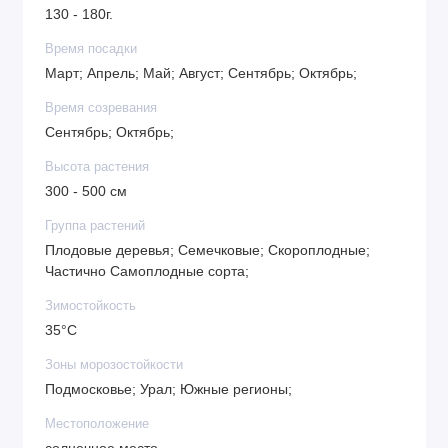
130 - 180г.
высокая морозостойкость
отличная урожайность
Время посадки
крепкий иммунитет к мучнистой росе и парше
Март; Апрель; Май; Август; Сентябрь; Октябрь;
хорошая лежкость и транспортабельность фруктов
Время созревания
Сентябрь; Октябрь;
Высота растения
300 - 500 см
Группа растений
Плодовые деревья; Семечковые; Скороплодные;
Частично Самоплодные сорта;
Зимостойкость
35°C
Зоны морозостойкости
Подмосковье; Урал; Южные регионы;
Местоположение