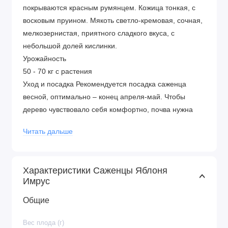
покрываются красным румянцем. Кожица тонкая, с
восковым пруином. Мякоть светло-кремовая, сочная,
мелкозернистая, приятного сладкого вкуса, с
небольшой долей кислинки.
Урожайность
50 - 70 кг с растения
Уход и посадка Рекомендуется посадка саженца
весной, оптимально – конец апреля-май. Чтобы
дерево чувствовало себя комфортно, почва нужна
слабокислая, а участок – солнечный. Расстояние
Читать дальше
между саженцами выдерживают в 5-6 метров. В яму
под посадку добавляют торф (5 кг), золу (50 г) и
суперфосфат (40 г). Удобрения перемешивают с
Характеристики Саженцы Яблоня
землей. В дальнейшем, первую подкормку деревца
Имрус
проводят поздней осенью фосфорно-калийными
удобрениями. Правильная обрезка кроны будет
Общие
способствовать повышению урожайности.
Вес плода (г)
Преимущества сорта