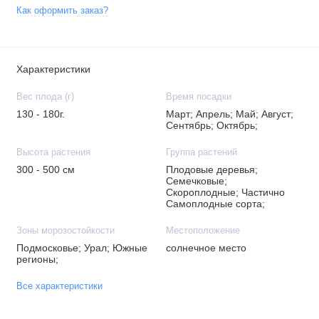
Как оформить заказ?
Характеристики
Вес плода (г)
Время посадки
130 - 180г.
Март; Апрель; Май; Август;
Сентябрь; Октябрь;
Высота растения
Группа растений
300 - 500 см
Плодовые деревья;
Семечковые;
Скороплодные; Частично
Самоплодные сорта;
Зоны морозостойкости
Местоположение
Подмосковье; Урал; Южные
солнечное место
регионы;
Все характеристики