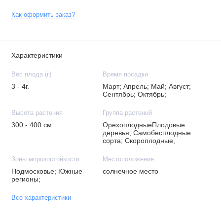
Как оформить заказ?
Характеристики
Вес плода (г)
Время посадки
3 - 4г.
Март; Апрель; Май; Август;
Сентябрь; Октябрь;
Высота растения
Группа растений
300 - 400 см
ОрехоплодныеПлодовые
деревья; Самобесплодные
сорта; Скороплодные;
Зоны морозостойкости
Местоположение
Подмосковье; Южные
солнечное место
регионы;
Все характеристики