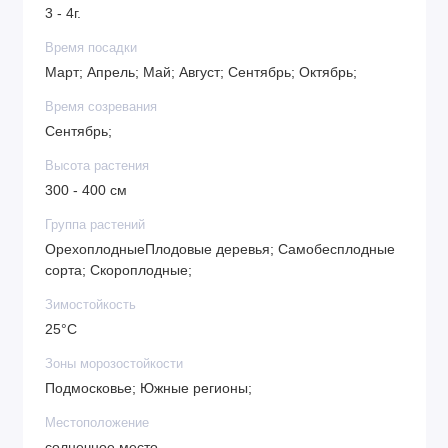
3 - 4г.
Время посадки
Март; Апрель; Май; Август; Сентябрь; Октябрь;
Время созревания
Сентябрь;
Высота растения
300 - 400 см
Группа растений
ОрехоплодныеПлодовые деревья; Самобесплодные
сорта; Скороплодные;
Зимостойкость
25°C
Зоны морозостойкости
Подмосковье; Южные регионы;
Местоположение
солнечное место