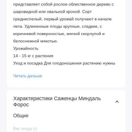
представляет собой рослое облиственное дерево с
шаровидной или овальной кроной. Сорт
среднеспелый, первый урожай получают в начале
лета. Удлиненные плоды крупные, сладкие, с
коричневой поверхностью, мягкой скорлупой и
белоснежной мякотью.
Урожайность
14 - 15 кг с растения
Уход и посадка Для плодоношения растению нужны
сорта-опылители. Оптимальная почва для посадки –
Читать дальше
глинистая или супесчаная, по показателям
кислотности – щелочная. Плодовая зрелость
миндаля наступает на 4-5 год после переноса
Характеристики Саженцы Миндаль
саженца в грунт. Преимущества сорта
Форос
зимостойкость сорта до -20 градусов
устойчивый иммунитет к типичным заболеваниям
Общие
плоды лежкие и транспортабельные,
Вес плода (г)
универсального назначения