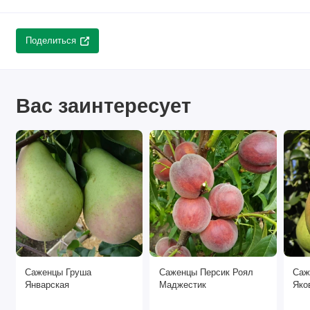
Поделиться
Вас заинтересует
Саженцы Груша
Саженцы Персик Роял
Саж
Январская
Маджестик
Яко