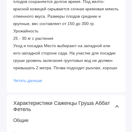
плодов сохраняется долгое время. Под желто-
красной кожицей скрывается сочная кремовая мякоть
отменного вкуса. Размеры плодов средние и
крупные, вес составляет от 150 до 300 гр.
Урожайность
25 - 30 кг с растения
Уход и посадка Место выбирают на западной или
юго-западной стороне сада. На участке для посадки
груши уровень залегания грунтовых вод не должен
превышать 2 метра. Почва подходит рыхлая, хорошо
аэрированная. Саженцы высаживают в апреле или в
Читать дальше
октябре. Расстояние между деревьями – 3-4 метра,
междурядье – 4-5 метров. Преимущества сорта
высокие показатели урожайности
Характеристики Саженцы Груша Аббат
регулярное плодоношения
Фетель
иммунитет к заболеваниям
устойчивость к морозам
Общие