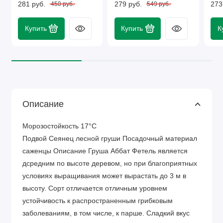
281 руб.
279 руб.
273
450 руб.
549 руб.
Купить
Купить
К
Описание
Морозостойкость 17°C
Подвой Сеянец лесной груши Посадочный материал
саженцы Описание Груша Аббат Фетель является
дсредним по высоте деревом, но при благоприятных
условиях выращивания может вырастать до 3 м в
высоту. Сорт отличается отличным уровнем
устойчивость к распространенным грибковым
заболеваниям, в том числе, к парше. Сладкий вкус