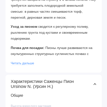
требуется заполнить плодородной земельной
смесью: в равных частях смешиваются торф,
перегной, дерновая земля и песок.
Уход за пионом
сводится к регулярному поливу,
рыхлению грунта под кустами и своевременным
подкормкам.
Почва для посадки:
Пионы лучше развиваются на
окультуренных структурных суглинистых почвах с
хорошей водо- и воздухопроницаемостью при
Читать дальше
слабокислой реакции почвенного раствора (рН 5,5–
6,5). Поэтому на тяжелых почвах одновременно с
внесением большого количества органических
Характеристики Саженцы Пион
удобрений добавляют крупнозернистый песок. На
Ursinow N. (Урсин Н.)
супесчаных почвах обязательно добавляют глину.
Общие
Почва для пионов должна быть плодородной,
предварительно хорошо заправленной
Высота взрослого растения