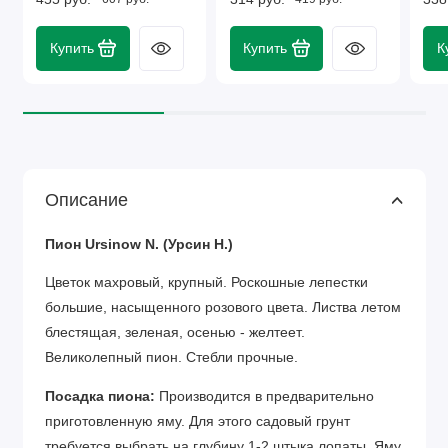
Купить
Купить
К
Описание
Пион Ursinow N. (Урсин Н.)
Цветок махровый, крупный. Роскошные лепестки
большие, насыщенного розового цвета. Листва летом
блестящая, зеленая, осенью - желтеет.
Великолепный пион. Стебли прочные.
Посадка пиона:
Производится в предварительно
приготовленную яму. Для этого садовый грунт
требуется выбрать на глубину 1-2 штыка лопаты. Яму