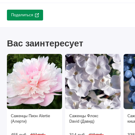
Поделиться
Вас заинтересует
Саженцы Пион Alertie
Саженцы Флокс
Саж
(Алерти)
David (Давид)
киш
455 руб.
314 руб.
338
607 руб.
419 руб.