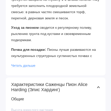
требуется заполнить плодородной земельной
смесью: в равных частях смешиваются торф,
перегной, дерновая земля и песок.
Уход за пионом
сводится к регулярному поливу,
рыхлению грунта под кустами и своевременным
подкормкам.
Почва для посадки:
Пионы лучше развиваются на
окультуренных структурных суглинистых почвах с
хорошей водо- и воздухопроницаемостью при
Читать дальше
слабокислой реакции почвенного раствора (рН 5,5–
6,5). Поэтому на тяжелых почвах одновременно с
внесением большого количества органических
Характеристики Саженцы Пион Alice
удобрений добавляют крупнозернистый песок. На
Harding (Элис Хардинг)
супесчаных почвах обязательно добавляют глину.
Общие
Почва для пионов должна быть плодородной,
предварительно хорошо заправленной
Высота взрослого растения