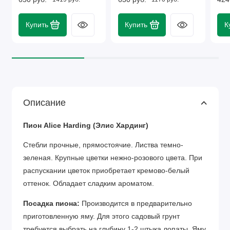
Купить
Купить
К
Описание
Пион Alice Harding (Элис Хардинг)
Стебли прочные, прямостоячие. Листва темно-
зеленая. Крупные цветки нежно-розового цвета. При
распускании цветок приобретает кремово-белый
оттенок. Обладает сладким ароматом.
Посадка пиона:
Производится в предварительно
приготовленную яму. Для этого садовый грунт
требуется выбрать на глубину 1-2 штыка лопаты. Яму