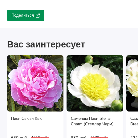
Поделиться
Вас заинтересует
Пион Сьюзи Кью
Саженцы Пион Stellar
Саж
Charm (Стеллар Чарм)
Dre
650 руб.
630 руб.
424
1419 руб.
1170 руб.