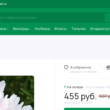
акты
ина
Виноград
Клубника
Флоксы
Тюльпан
Ягодные ку
В избранное
Добавили 19 человек
На складе
Код товара: 45
455 руб.
607 
экономия 152 руб.