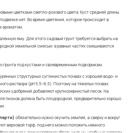
овыми цветками светло-розового цвета. Куст средней длины.
подвязке нет. Во время цветения, которое происходит в
м ароматом.
ленную яму. Для этого садовый грунт требуется выбрать на
дородной земельной смесью: в равных частях смешиваются
ию грунта под кустами и своевременным подкормкам.
уренных структурных суглинистых почвах с хорошей водо- и
го раствора (рН 5,5–6,5). Поэтому на тяжелых почвах
ских удобрений добавляют крупнозернистый песок. На
для пионов должна быть плодородной, предварительно хорошо
ми.
Алерти)
обязательно нужно окучить землей, а сверху и вокруг
уют верховой торф, под него можно положить немного
 Весной очень важно вовремя убрать мульчу, чтобы не запрели