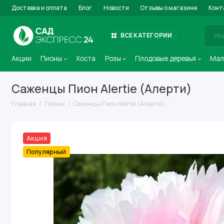
Доставка и оплата
Блог
Новости
Отзывы о магазине
Конт
ВСЕ КАТЕГОРИИ
Акции
Пионы
Хоста
Розы
Плодовые деревья
Мал
Саженцы Пион Alertie (Алерти)
Главная
Пионы
Саженцы Пион Alertie (Алерти)
Акция
Популярный