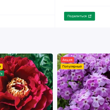
Поделиться
Акция
й
Популярный
ть