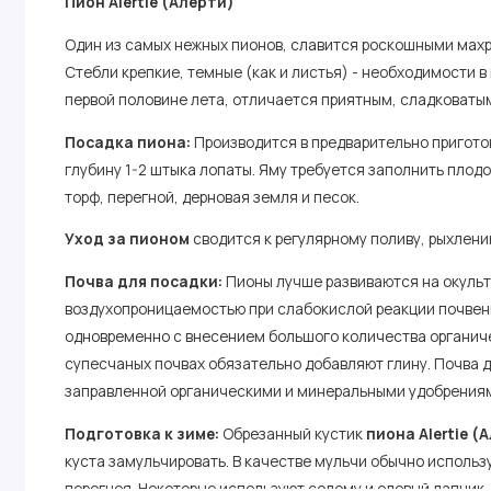
Пион Alertie (Алерти)
Один из самых нежных пионов, славится роскошными махр
Стебли крепкие, темные (как и листья) - необходимости в 
первой половине лета, отличается приятным, сладковаты
Посадка пиона:
Производится в предварительно приготов
глубину 1-2 штыка лопаты. Яму требуется заполнить пло
торф, перегной, дерновая земля и песок.
Уход за пионом
сводится к регулярному поливу, рыхлен
Почва для посадки:
Пионы лучше развиваются на окульт
воздухопроницаемостью при слабокислой реакции почвенно
одновременно с внесением большого количества органиче
супесчаных почвах обязательно добавляют глину. Почва 
заправленной органическими и минеральными удобрения
Подготовка к зиме:
Обрезанный кустик
пиона Alertie (
куста замульчировать. В качестве мульчи обычно использ
перегноя. Некоторые используют солому и еловый лапник.