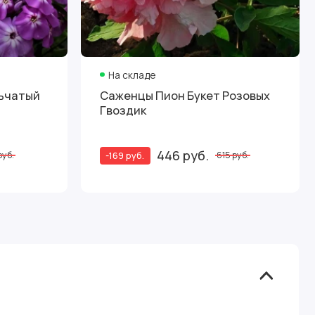
На складе
ьчатый
Саженцы Пион Букет Розовых
Гвоздик
446 руб.
-169 руб.
руб.
615 руб.