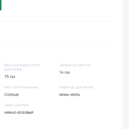
Высота взрослого
Диаметр цветка
растения
14 см
75 см
Местоположение
Период цветения
Солнце
июнь-июль
Цвет цветка
нежно-розовый