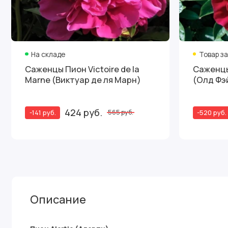
На складе
Товар з
Саженцы Пион Victoire de la
Саженцы 
Marne (Виктуар де ля Марн)
(Олд Фэ
424 руб.
-141 руб.
-520 руб.
565 руб.
Описание