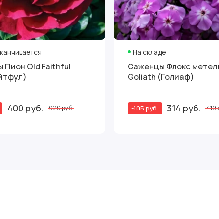
аканчивается
На складе
Пион Old Faithful
Саженцы Флокс метел
йтфул)
Goliath (Голиаф)
400 руб.
314 руб.
-105 руб.
920 руб.
419 