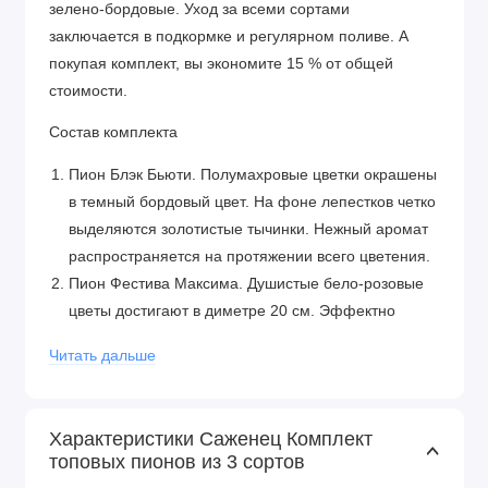
зелено-бордовые. Уход за всеми сортами
заключается в подкормке и регулярном поливе. А
покупая комплект, вы экономите 15 % от общей
стоимости.
Состав комплекта
Пион Блэк Бьюти. Полумахровые цветки окрашены
в темный бордовый цвет. На фоне лепестков четко
выделяются золотистые тычинки. Нежный аромат
распространяется на протяжении всего цветения.
Пион Фестива Максима. Душистые бело-розовые
цветы достигают в диметре 20 см. Эффектно
выглядят и на клумбе, и в пышных букетах.
Читать дальше
Пион Сорбет. Трехслойные лепестки обладают
белым и розовым окрасом. Листья ажурные, ярко-
зеленые, не теряют своего приятного вида до
Характеристики Саженец Комплект
морозов.
топовых пионов из 3 сортов
Преимущества покупки комплекта пионов в магазине