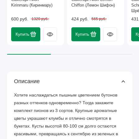
Kirinmaru (Киринмару)
Chiffon (Лемон Шифон)
Sch
Шрё
600 руб.
424 руб.
431
1320 руб.
565 руб.
Купить
Купить
К
Описание
Хотите наслаждаться пышным цветением бутонов
разных оттенков одновременно? Тогда закажите
комплект пионов из 3 сортов. Крупные ароматные
цветы украшают клумбы и отлично смотрятся в
букетах. Кусты высотой 80-100 см долго остаются
красивыми, превращаясь к сентябрю из зеленых в