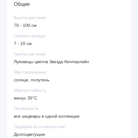
Общие
«Сад Экспресс 24»
Высота растения
Неприхотливость в выращивании.
70 - 100 см
Внешняя привлекательность и цветочков, и
листьев.
Глубина посадки
Экономия 15 %.
7 - 10 см
Гарантия на все растения – 90 дней.
Группы растений
Товары отправляются на второй день после заказа
Луковицы цветов Звезда Кепперлайн
почтой России или курьерской службой СДЭК.
Местоположение
солнце, полутень
Морозостойкость
минус 35°C
Особенности
все шедевры в одной коллекции
Подборка по особенностям
Долгоцветущие