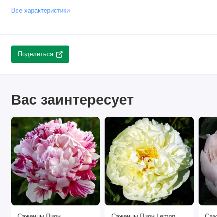
Все характеристики
Поделиться
Вас заинтересует
Саженцы Пион
Саженцы Пион Lemon
Саж