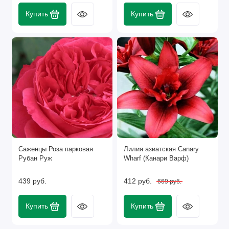
Купить
Купить
Саженцы Роза парковая
Лилия азиатская Canary
Рубан Руж
Wharf (Канари Варф)
439 руб.
412 руб.
669 руб.
Купить
Купить