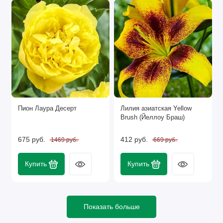
Пион Лаура Десерт
Лилия азиатская Yellow
Brush (Йеллоу Браш)
675 руб.
412 руб.
1469 руб.
669 руб.
Купить
Купить
Показать больше