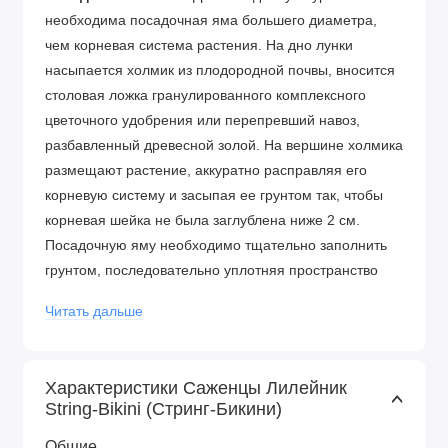
необходима посадочная яма большего диаметра,
чем корневая система растения. На дно лунки
насыпается холмик из плодородной почвы, вносится
столовая ложка гранулированного комплексного
цветочного удобрения или перепревший навоз,
разбавленный древесной золой. На вершине холмика
размещают растение, аккуратно расправляя его
корневую систему и засыпая ее грунтом так, чтобы
корневая шейка не была заглублена ниже 2 см.
Посадочную яму необходимо тщательно заполнить
грунтом, последовательно уплотняя пространство
таким образом, чтобы в земле не оставалось пустот.
Читать дальше
Засыпанную землей лунку обильно увлажняют.
Уход за лилейником:
Посаженные культуры
ежедневно поливают в течение 7 дней. Взрослые
Характеристики Саженцы Лилейник
String-Bikini (Стринг-Бикини)
лилейники увлажнят только при длительных засухах,
причем исключительно теплой водой, которую льют
Общие