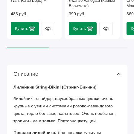
Wars (Стар Ворс) М
Kwanso Variegata (Кванзо
Cho
Вариегата)
Mou
Мау
483 руб.
390 руб.
360
Купить
Купить
К
Описание
Лилейник String-Bikini (Стринг-Бикини)
Лилейник - спайдер, паукообразные цветки, очень
крупные с узкими листочками розово-лавандового
цвета, горло большое, салатовое. Очень необычен,
тропики - да и только! Повторноцветущий.
Посадка лилейника:
Для посадки культуры