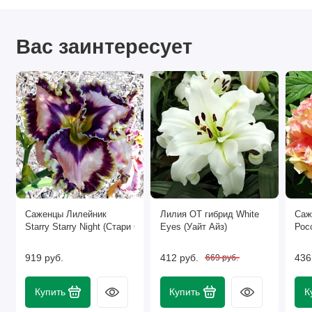
Вас заинтересует
Саженцы Лилейник
Лилия ОТ гибрид White
Саж
Starry Starry Night (Стари Стари Найт)
Eyes (Уайт Айз)
Рос
919 руб.
412 руб.
436
669 руб.
Купить
Купить
К