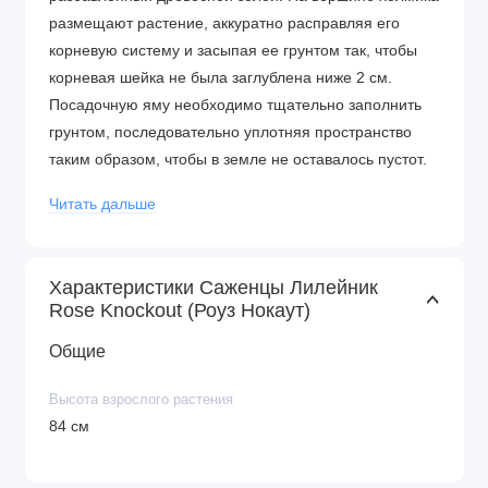
размещают растение, аккуратно расправляя его
корневую систему и засыпая ее грунтом так, чтобы
корневая шейка не была заглублена ниже 2 см.
Посадочную яму необходимо тщательно заполнить
грунтом, последовательно уплотняя пространство
таким образом, чтобы в земле не оставалось пустот.
Засыпанную землей лунку обильно увлажняют.
Читать дальше
Уход за лилейником:
Посаженные культуры
ежедневно поливают в течение 7 дней. Взрослые
лилейники увлажнят только при длительных засухах,
Характеристики Саженцы Лилейник
Rose Knockout (Роуз Нокаут)
причем исключительно теплой водой, которую льют
под корень. Чтобы продлить цветение регулярно
Общие
срезают увядшие цветки и отцветшие стебли.
Корневую шейку лилейника углубляют строго на 2 см,
Высота взрослого растения
иначе цветки могут вовсе не появиться и придется
84 см
заниматься пересаживанием. После полива
обязательно проводят рыхление почвы.