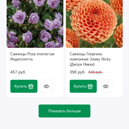
сторон под углом - так влага будет испаряться
медленнее.
Саженцы Роза плетистая
Саженцы Георгина
Индиголетта
помпонная Jowey Nicky
(Джоуи Никки)
457 руб.
398 руб.
530 руб.
Купить
Купить
Показать больше