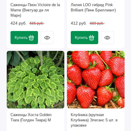
интенсивного удобрения. Подкормки делают
Саженцы Пион Victoire de la
Лилия LOO гибрид Pink
Marne (Виктуар де ля
Brilliant (Пинк Бриллиант)
несколько раз в сезон или используют удобрения
Марн)
длительного действия. Основные компоненты
424 руб.
412 руб.
565 руб.
669 руб.
удобрений – азот, фосфор, калий.
Почва для посадки:
плодородная, слабокислая, pH
Купить
Купить
6, проницаемая, обеспечивающая корни воздухом и
поддерживающая достаточную влажность. В Средней
полосе хосты зимуют в открытом грунте без укрытия.
Саженцы Хоста Golden
Клубника (крупная
Tiara (Голден Тиара) М
Клубника) Элеганс 5 шт. в
упаковке