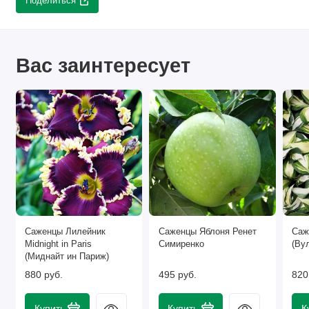
Поделиться
Вас заинтересует
Саженцы Лилейник
Саженцы Яблоня Ренет
Саж
Midnight in Paris
Симиренко
(Ву
(Миднайт ин Париж)
880 руб.
495 руб.
820
Купить
Купить
К