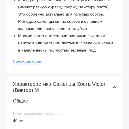
(имеют разную окраску, форму, текстуру листа).
Это особенно актуально для голубых сортов.
Молодые саженцы синих сортов в основном
зеленые или слегка зелено-голубые.
Многие сорта с зелеными листьями с желтым
центром или желтыми листьями с зеленым краем
в начале весны полностью зеленые, под
воздействием света появляется желтый цвет.
Читать дальше
Прежде чем начинать беспокоиться, что
приобрели не тот сорт, стоит немного подождать.
Нет сортов с голубыми или синими листьями. Все
Характеристики Саженцы Хоста Victor
листья зелено-голубые (многое зависит от
(Виктор) М
удобрения). Голубой цвет растения получают
Общие
благодаря воску, покрывающему листовую
пластинку. Синий цвет становится самым
Высота взрослого растения
интенсивным весной.
40 см
Сорта хосты с белыми листьями сохраняют цвет