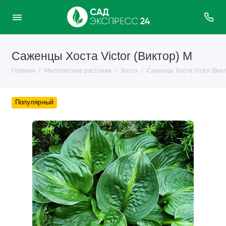
Саженцы Хоста Victor (Виктор) М
Главная
Многолетние растения
Хоста
Саженцы Хоста Victor (Вик
Популярный