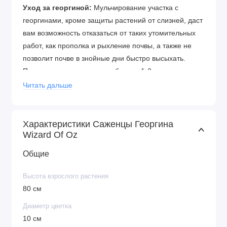
Уход за георгиной:
Мульчирование участка с
георгинами, кроме защиты растений от слизней, даст
вам возможность отказаться от таких утомительных
работ, как прополка и рыхление почвы, а также не
позволит почве в знойные дни быстро высыхать.
Поливать георгины нужно обильно 1-2 раза в неделю
(если не идут дожди), но не позволяйте влаге
Читать дальше
застаиваться в корнях: клубни георгин склонны к
загниванию. В сильную жару сохранить влагу
помогает окучивание после полива. Перед
Характеристики Саженцы Георгина
Wizard Of Oz
следующим поливом почву от стеблей нужно
отгрести, полить растения, а затем опять окучить.
Общие
Почва для посадки:
Для выращивания этого цветка
Высота взрослого растения
подходит любой тип почвы. При правильной посадке
80 см
георгины нормально растут как на черноземе, так и
на суглинке и песчанике. Несмотря на то, что тип и
Диаметр цветка
состав почвы не особо важен, место посадки должно
10 см