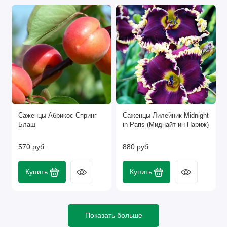
«Сад Экспресс 24» поможет воплотить ваши мечты
по созданию идеального сада в реальность. Мы Наш
ассортимент - это тысячи различных сортов, а также
эксклюзивы и новинки.
Саженцы Абрикос Спринг
Саженцы Лилейник Midnight
Блаш
in Paris (Миднайт ин Париж)
570 руб.
880 руб.
Купить
Купить
Показать больше