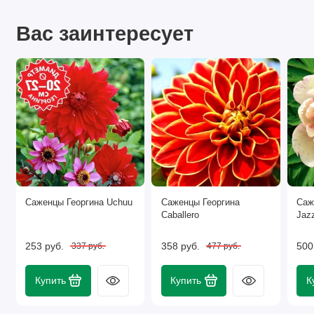
Вас заинтересует
Саженцы Георгина Uchuu
Саженцы Георгина
Саж
Caballero
Jaz
253 руб.
358 руб.
500
337 руб.
477 руб.
Купить
Купить
К