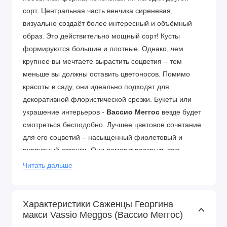
сорт. Центральная часть венчика сиреневая,
визуально создаёт более интересный и объёмный
образ. Это действительно мощный сорт! Кусты
формируются большие и плотные. Однако, чем
крупнее вы мечтаете вырастить соцветия – тем
меньше вы должны оставить цветоносов. Помимо
красоты в саду, они идеально подходят для
декоративной флористической срезки. Букеты или
украшение интерьеров -
Вассио Меггос
везде будет
смотреться бесподобно. Лучшее цветовое сочетание
для его соцветий – насыщенный фиолетовый и
пурпурный оттенки. Они помогут раскрыть всю
красоту георгин.
Читать дальше
Георгина - род красивоцветущих однолетних или
многолетних растений. Представители данного рода
Характеристики Саженцы Георгина
применяются в качестве декоративных растений, с их
макси Vassiо Meggos (Вассио Меггос)
помощью украшают сады, огороды, палисадники.