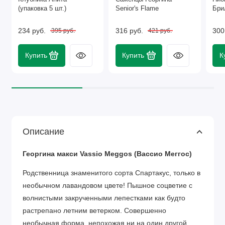
(упаковка 5 шт.)
Senior's Flame
Бри
234 руб.
316 руб.
300
395 руб.
421 руб.
Купить
Купить
К
Описание
Георгина макси Vassiо Meggos (Вассио Меггос)
Родственница знаменитого сорта Спартакус, только в
необычном лавандовом цвете! Пышное соцветие с
волнистыми закрученными лепестками как будто
растрепано летним ветерком. Совершенно
необычная форма, непохожая ни на один другой