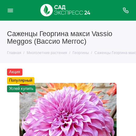
Саженцы Георгина макси Vassiо
Meggos (Вассио Меггос)
Главная
Многолетние растения
Георгины
Саженцы Георгина макси
Акция
Популярный
Успей купить