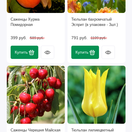
Саженцы Хурма
Тюльпан бахромчатый
Помидорная
Эсприт (в упаковке - 3шт.)
399 руб.
791 руб.
589 руб.
1109 руб.
Купить
Купить
Саженцы Черешня Майская
Тюльпан лилиецветный