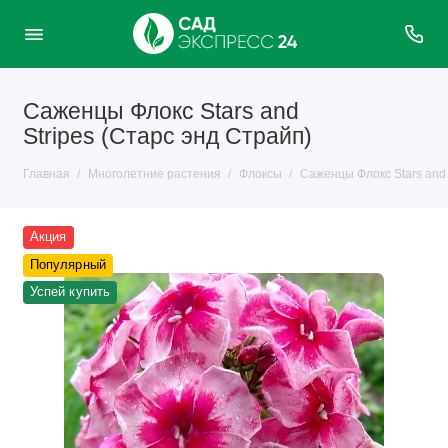
Саженцы Флокс Stars and
Stripes (Старс энд Страйп)
Главная
Многолетние растения
Флоксы
Саженцы Флокс Stars and 
Акция
Популярный
Успей купить