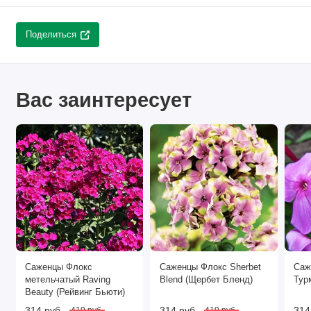
Поделиться
Вас заинтересует
Саженцы Флокс
Саженцы Флокс Sherbet
Саж
метельчатый Raving
Blend (Щербет Бленд)
Тур
Beauty (Рейвинг Бьюти)
314 руб.
314 руб.
314
419 руб.
419 руб.