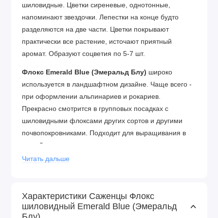
шиловидные.
Цветки сиреневые, однотонные,
напоминают звездочки. Лепестки на конце будто
разделяются на две части.
Цветки покрывают
практически все растение, источают приятный
аромат. Образуют соцветия по 5-7 шт.
Флокс Emerald Blue (Эмеральд Блу)
широко
используется в ландшафтном дизайне. Чаще всего -
при оформлении альпинариев и рокариев.
Прекрасно смотрится в групповых посадках с
шиловидными флоксами других сортов и другими
почвопокровниками. Подходит для выращивания в
контейнере.
Читать дальше
Посадка флокса:
Посадка флоксов весной в грунт
осуществляется следующим образом: черенки
высаживаются в подготовленную и взрыхленную
Характеристики Саженцы Флокс
грядку с соблюдением дистанции в 30 см - это что
шиловидный Emerald Blue (Эмеральд
касается низкорослых сортов. Высокие же сорта
Блу)