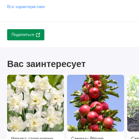
Все характеристики
Поделиться
Вас заинтересует
Нарцисс сплит-корона
Саженцы Яблоня
Саж