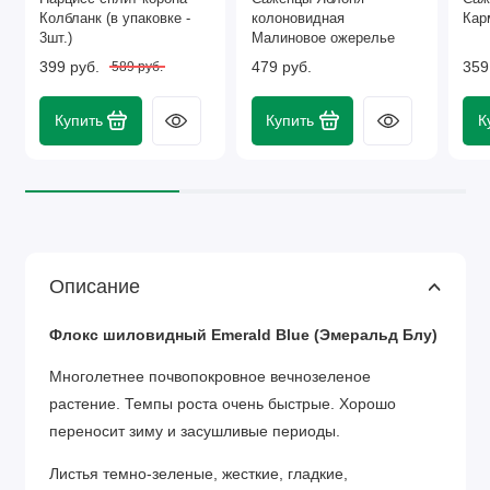
Колбланк (в упаковке -
колоновидная
Кар
3шт.)
Малиновое ожерелье
399 руб.
479 руб.
359
589 руб.
Купить
Купить
К
Описание
Флокс шиловидный Emerald Blue (Эмеральд Блу)
Многолетнее почвопокровное вечнозеленое
растение. Темпы роста очень быстрые. Хорошо
переносит зиму и засушливые периоды.
Листья темно-зеленые, жесткие, гладкие,