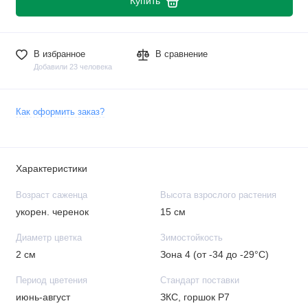
Купить
В избранное
В сравнение
Добавили 23 человека
Как оформить заказ?
Характеристики
Возраст саженца
Высота взрослого растения
укорен. черенок
15 см
Диаметр цветка
Зимостойкость
2 см
Зона 4 (от -34 до -29°C)
Период цветения
Стандарт поставки
июнь-август
ЗКС, горшок Р7