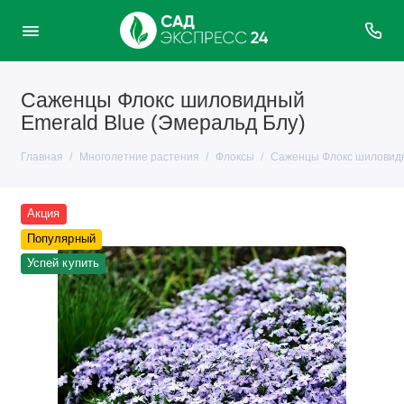
Саженцы Флокс шиловидный
Emerald Blue (Эмеральд Блу)
Главная
Многолетние растения
Флоксы
Саженцы Флокс шиловидн
Акция
Популярный
Успей купить