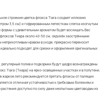
ьное строение цветка флокса Tiara создает иллюзию
тром 3,5 см) и гофрированным лепесткам слегка изогнутым
й формы с удивительным ароматом будет восхищать Вас
 флоксов Тиара около 40-50 см, окружён заострёнными
 неприхотливым нравом в уходе, прекрасно переносит
, идеально подходят для срезки и оформления оригинальных
, регулярный полив и подкормки будут щедро вознаграждены
кс Tiara (Тиара) на ярко-освещенных участках и в полутени,
ое жаркое лето рекомендуется прятать флоксы от палящих
вляется отличная устойчивостью к грибковым болезням и
о растения доступно по силу даже неопытным цветоводам из