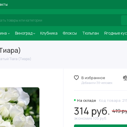
акты
ина
Виноград
Клубника
Флоксы
Тюльпан
Ягодные ку
Тиара)
атый Tiara (Тиара)
В избранное
Добавили 38 человек
На складе
Код товара: 21
314 руб.
419 р
экономия 105 руб.