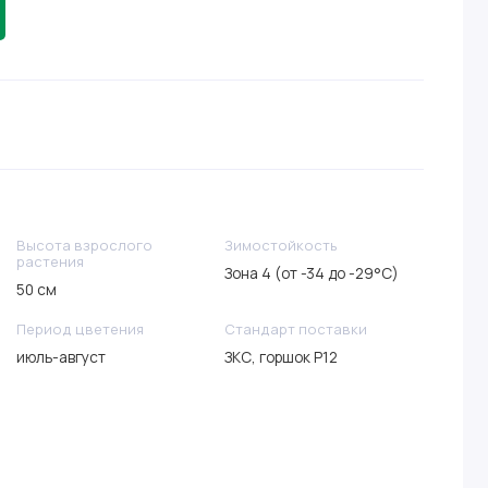
Высота взрослого
Зимостойкость
растения
Зона 4 (от -34 до -29°C)
50 см
Период цветения
Стандарт поставки
июль-август
ЗКС, горшок Р12