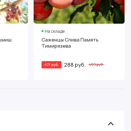
На складе
ишмиш
Саженцы Слива Память
Тимирязева
288 руб.
-171 руб.
459 руб.