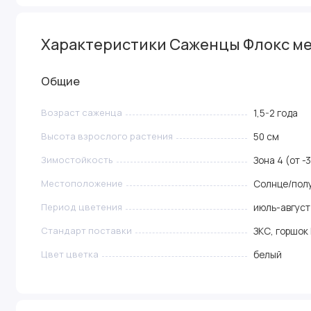
Характеристики Саженцы Флокс ме
Общие
Возраст саженца
1,5-2 года
Высота взрослого растения
50 см
Зимостойкость
Зона 4 (от -
Местоположение
Солнце/пол
Период цветения
июль-август
Стандарт поставки
ЗКС, горшок
Цвет цветка
белый