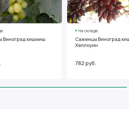
де
На складе
ы Виноград кишмиш
Саженцы Виноград к
Хеллоуин
.
782 руб.