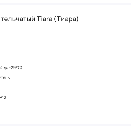
тельчатый Tiara (Тиара)
34 до -29°C)
утень
 Р12