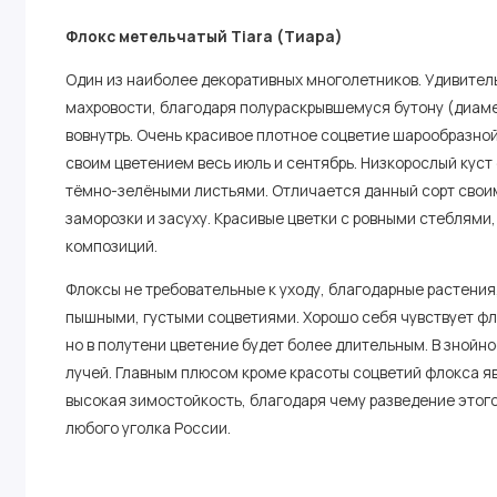
Флокс метельчатый Tiara (Тиара)
Один из наиболее декоративных многолетников. Удивител
махровости, благодаря полураскрывшемуся бутону (диаме
вовнутрь. Очень красивое плотное соцветие шарообразно
своим цветением весь июль и сентябрь.
Низкорослый куст
тёмно-зелёными листьями. Отличается данный сорт своим
заморозки и засуху. Красивые цветки с ровными стеблями
композиций.
Флоксы не требовательные к уходу, благодарные растения
пышными, густыми соцветиями. Хорошо себя чувствует фло
но в полутени цветение будет более длительным. В знойн
лучей. Главным плюсом кроме красоты соцветий флокса я
высокая зимостойкость, благодаря чему разведение этог
любого уголка России.