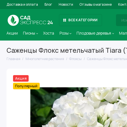
Доставка и оплата
Блог
Новости
Отзывы о магазине
Конт
ВСЕ КАТЕГОРИИ
Акции
Пионы
Хоста
Розы
Плодовые деревья
Мал
Саженцы Флокс метельчатый Tiara (
Главная
Многолетние растения
Флоксы
Саженцы Флокс метельч
Акция
Популярный