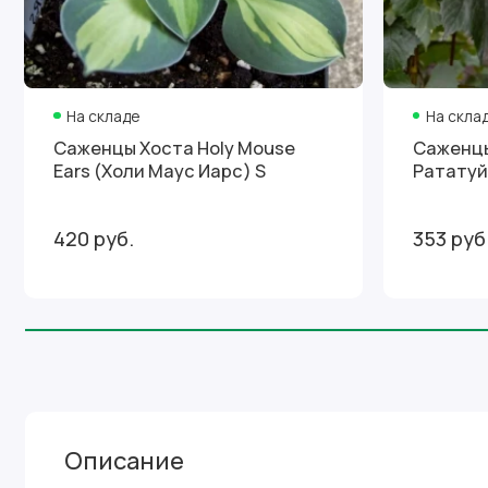
На складе
На скла
Саженцы Хоста Holy Mouse
Саженц
Ears (Холи Маус Иарс) S
Рататуй
420 руб.
353 руб
Описание