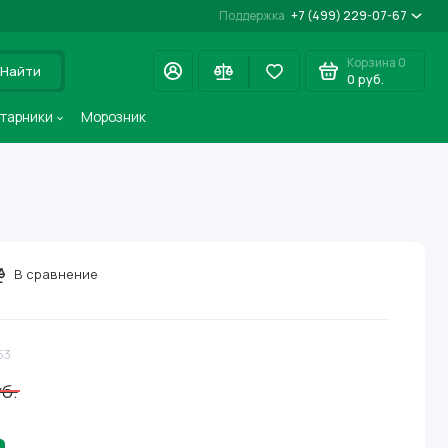
Поддержка
+7 (499) 229-07-67
Корзина
0
Найти
0 руб.
старники
Морозник
В сравнение
53
уб.