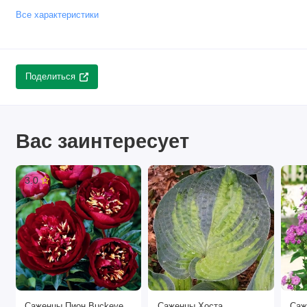
Все характеристики
Поделиться
Вас заинтересует
3.0
Саженцы Пион Buckeye
Саженцы Хоста
Саж