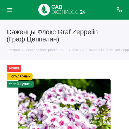
Саженцы Флокс Graf Zeppelin
(Граф Цеппелин)
Главная
Многолетние растения
Флоксы
Саженцы Флокс Graf Zepp
Акция
Популярный
Успей купить