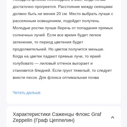
достаточно прогреется. Расстояние между сеянцами
должно быть не менее 20 см. Место выбрать лучше с
рассеянным освещением, подойдет полутень.
Молодые ростки лучше беречь от попадания прямых
солнечных лучей. Если все время будет легкое
затенение, то период цветения будет
продолжительней. Но цветов получится меньше.
Когда на цветки падают прямые лучи, то яркий
голубовато — лиловый оттенок выгорает и
становится бледней. Если грунт тяжелый, то следует
внести песок. Для флокса оптимальная почва
супесчаная и легкая, но в то же время плодородная.
На слишком жирных и плотных грунтах растение
Читать дальше
развивается плохо. Старайтесь садить растения в
полутени, чтобы солнце не повреждало листовые
пластины и яркость цвета не покидала цветущий куст.
Характеристики Саженцы Флокс Graf
Zeppelin (Граф Цеппелин)
Перед посадкой обязательно перекопайте участок и