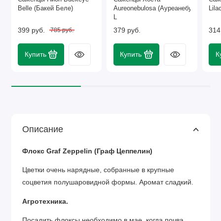
Belle (Бакей Беле)
Aureonebulosa (Ауреанебулоза)
Lil
L
399 руб.
379 руб.
314
785 руб.
Купить
Купить
К
Описание
Флокс Graf Zeppelin (
Граф
Цеппелин)
Цветки очень нарядные, собранные в крупные
соцветия полушаровидной формы. Аромат сладкий.
Агротехника.
Посадить флоксы необходимо в мае, когда почва