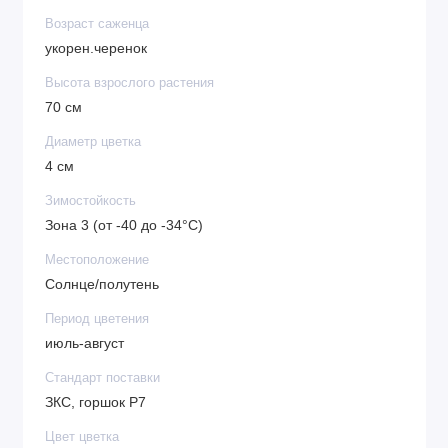
может привести к ожогу растения и растрескиванию
Возраст саженца
стебля. Также нежелательно, что бы при поливе вода
укорен.черенок
попадала на нижние листья.
Высота взрослого растения
Почва для посадки:
Грунт на клумбе с флоксами
70 см
должен быть рыхлым и питательным - это два
Диаметр цветка
главных требования цветка к почве. Оптимальный
4 см
вариант - суглинистый грунт, имеющий слабокислую
Зимостойкость
или же нейтральную реакцию. Если почва закислена,
Зона 3 (от -40 до -34°C)
перед посадкой ее необходимо произвестковать -
иначе расти и цвести флоксы нормально не будут.
Местоположение
Солнце/полутень
Подготовка к зиме:
Если
флокс Царевна-
Лебедь
растет на юге, укрытие не требуется. А вот
Период цветения
уже начиная со средней полосы желательно
июль-август
обеспечить растения укрытием на зиму. Перед
Стандарт поставки
наступлением холодов флоксы обрезают практически
ЗКС, горшок Р7
под корень, а прикорневой круг мульчируют соломой,
Цвет цветка
другой органикой. Можно использовать для укрытия и