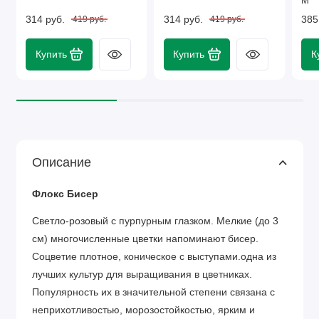
М
314 руб.
314 руб.
385
419 руб.
419 руб.
Купить
Купить
К
Описание
Флокс Бисер
Светло-розовый с пурпурным глазком. Мелкие (до 3
см) многочисленные цветки напоминают бисер.
Соцветие плотное, коническое с выступами.одна из
лучших культур для выращивания в цветниках.
Популярность их в значительной степени связана с
неприхотливостью, морозостойкостью, ярким и