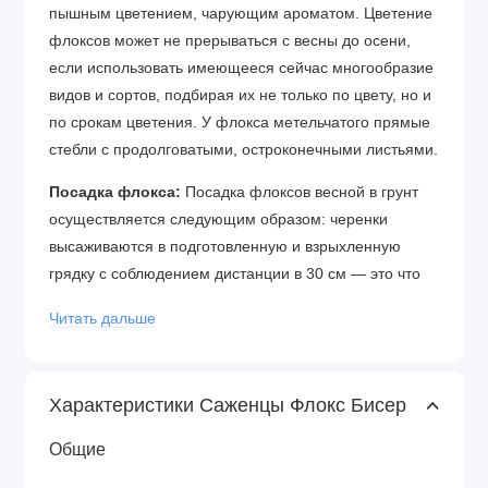
пышным цветением, чарующим ароматом. Цветение
флоксов может не прерываться с весны до осени,
если использовать имеющееся сейчас многообразие
видов и сортов, подбирая их не только по цвету, но и
по срокам цветения. У флокса метельчатого прямые
стебли с продолговатыми, остроконечными листьями.
Посадка флокса:
Посадка флоксов весной в грунт
осуществляется следующим образом: черенки
высаживаются в подготовленную и взрыхленную
грядку с соблюдением дистанции в 30 см — это что
касается низкорослых сортов. Высокие же сорта
Читать дальше
необходимо высаживать на расстоянии 50-60 см друг
от друга — места им потребуется много. Сразу после
посадки на протяжении пары недель следует
Характеристики Саженцы Флокс Бисер
обильно поливать растения, чтобы они быстрее
укоренились и пошли в рост.
Общие
Уход за флоксом:
Сводится к регулярному поливу,