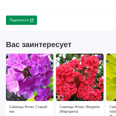
Поделиться
Вас заинтересует
Саженцы Флокс Старый
Саженцы Флокс Margarita
Саж
маг
(Маргарита)
Isl