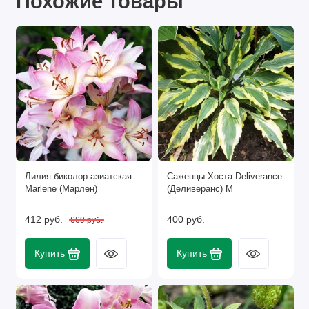
Похожие товары
корневищем весной — оптимальный вариант, но
иногда осуществляют процедуру деления и ранней
осенью (то есть до или после цветения). Однако,
если есть выбор, садоводы рекомендуют делать
деление куста весной, так как в этом случае больше
шансов на успешное укоренение деленки. Делят
только взрослые кусты — крепкие и здоровые.
Возраст куста должен быть не менее 4-5 лет.
Процедура следующая. Куст выкапывают, стараясь
обойтись без травмирования его.
Лилия биколор азиатская
Саженцы Хоста Deliverance
Marlenе (Марлен)
(Деливеранс) М
412 руб.
400 руб.
669 руб.
Купить
Купить