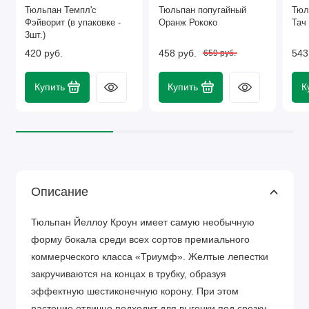
Тюльпан Темпл'с
Тюльпан попугайный
Тюл
Фэйворит (в упаковке -
Оранж Рококо
Тач
3шт.)
420 руб.
458 руб.
543
659 руб.
Купить
Купить
К
Описание
Тюльпан Йеллоу Кроун имеет самую необычную
форму бокала среди всех сортов премиального
коммерческого класса «Триумф». Желтые лепестки
закручиваются на концах в трубку, образуя
эффектную шестиконечную корону. При этом
растение отлично подходит для выгонки под срезку