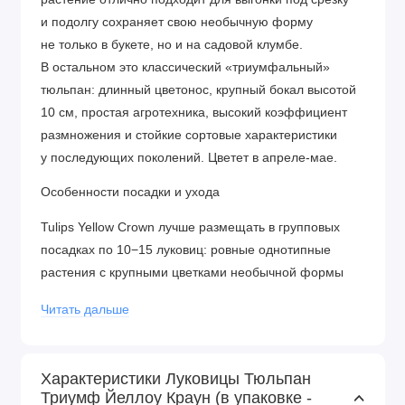
и подолгу сохраняет свою необычную форму
не только в букете, но и на садовой клумбе.
В остальном это классический «триумфальный»
тюльпан: длинный цветонос, крупный бокал высотой
10 см, простая агротехника, высокий коэффициент
размножения и стойкие сортовые характеристики
у последующих поколений. Цветет в апреле-мае.
Особенности посадки и ухода
Tulips Yellow Crown лучше размещать в групповых
посадках по 10−15 луковиц: ровные однотипные
растения с крупными цветками необычной формы
производят неизгладимое впечатление на всех, кто
Читать дальше
их видит. Место под высадку должно быть
солнечным, заглубление — три диаметра луковицы,
температура почвы — около +10 градусов, что
Характеристики Луковицы Тюльпан
обычно бывает в октябре. Растения не переносят
Триумф Йеллоу Краун (в упаковке -