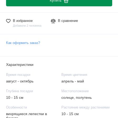
Купить
В избранное
В сравнение
Добавили 2 человека
Как оформить заказ?
Характеристики
Время посадки
Время цветения
август - октябрь
апрель - май
Глубина посадки
Местоположение
10 - 15 см
солнце, полутень
Особенности
Растояние между растениями
вихрящиеся лепестки в
10 - 15 см