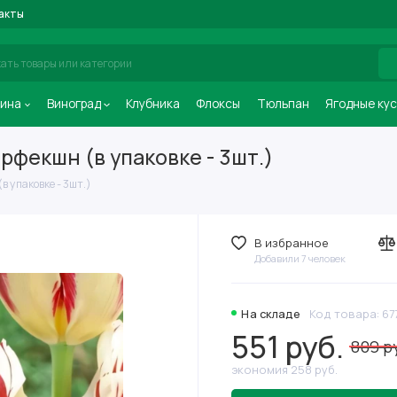
акты
ина
Виноград
Клубника
Флоксы
Тюльпан
Ягодные ку
фекшн (в упаковке - 3шт.)
 упаковке - 3шт.)
В избранное
Добавили 7 человек
На складе
Код товара: 67
551 руб.
809 р
экономия 258 руб.