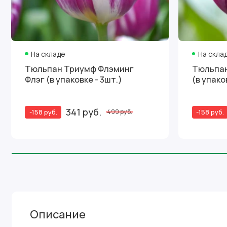
На складе
На скла
Тюльпан Триумф Флэминг
Тюльпан
Флэг (в упаковке - 3шт.)
(в упако
341 руб.
-158 руб.
-158 руб.
499 руб.
Описание