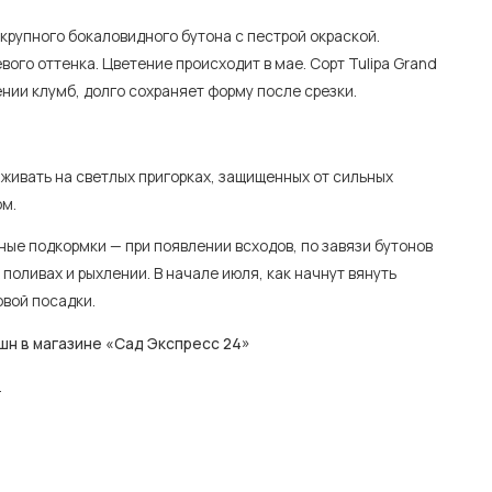
крупного бокаловидного бутона с пестрой окраской.
го оттенка. Цветение происходит в мае. Сорт Tulipa Grand
ении клумб, долго сохраняет форму после срезки.
ивать на светлых пригорках, защищенных от сильных
ом.
ные подкормки — при появлении всходов, по завязи бутонов
поливах и рыхлении. В начале июля, как начнут вянуть
овой посадки.
н в магазине «Сад Экспресс 24»
.