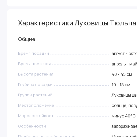
Характеристики Луковицы Тюльпан 
Общие
Время посадки
август - окт
Время цветения
апрель - ма
Высота растения
40 - 45 см
Глубина посадки
10 - 15 см
Группы растений
Луковицы цв
Местоположение
солнце, пол
Морозостойкость
минус 40°C
Особенности
завораживае
Подборка по особенностям
Морозостой