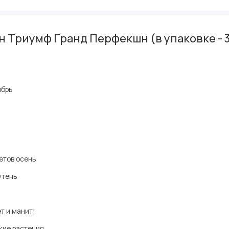
Триумф Гранд Перфекшн (в упаковке - 3
ябрь
й
етов осень
утень
т и манит!
кие растения