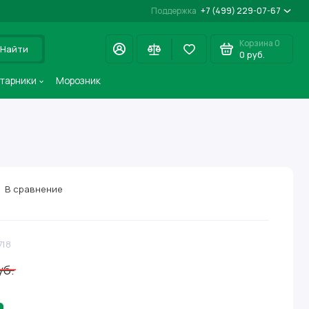
Поддержка
+7 (499) 229-07-67
Корзина
0
Найти
0 руб.
старники
Морозник
В сравнение
718
уб.