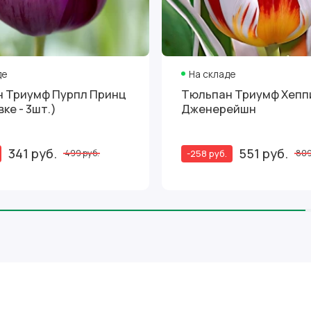
де
На складе
 Триумф Пурпл Принц
Тюльпан Триумф Хепп
вке - 3шт.)
Дженерейшн
341 руб.
551 руб.
-258 руб.
499 руб.
809