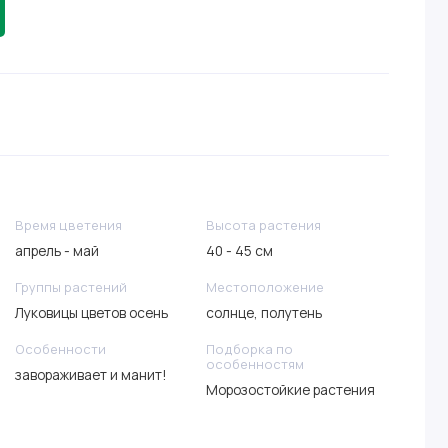
Время цветения
Высота растения
апрель - май
40 - 45 см
Группы растений
Местоположение
Луковицы цветов осень
солнце, полутень
Особенности
Подборка по
особенностям
завораживает и манит!
Морозостойкие растения