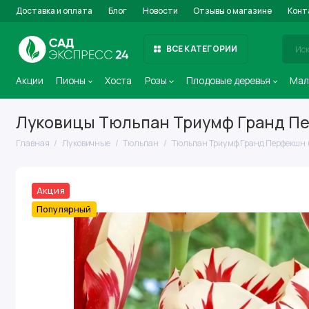
Доставка и оплата
Блог
Новости
Отзывы о магазине
Конт
ВСЕ КАТЕГОРИИ
Акции
Пионы
Хоста
Розы
Плодовые деревья
Мал
Луковицы Тюльпан Триумф Гранд Пер
Главная
Луковичные
Тюльпан
Тюльпан Триумф Гранд Перфекшн (в
Акция
Популярный