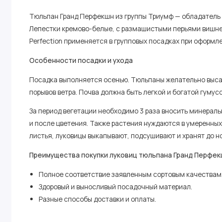
Тюльпан Гранд Перфекшн из группы Триумф — обладатель 
Лепестки кремово-белые, с размашистыми перьями вишнево
Perfection применяется в групповых посадках при оформл
Особенности посадки и ухода
Посадка выполняется осенью. Тюльпаны желательно высаж
порывов ветра. Почва должна быть легкой и богатой гумус
За период вегетации необходимо 3 раза вносить минераль
и после цветения. Также растения нуждаются в умеренных 
листья, луковицы выкапывают, подсушивают и хранят до н
Преимущества покупки луковиц тюльпана Гранд Перфекш
Полное соответствие заявленным сортовым качествам
Здоровый и выносливый посадочный материал.
Разные способы доставки и оплаты.