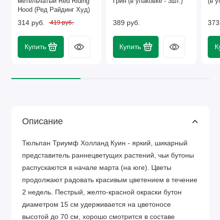
метельчатый Red Riding
Грин (в упаковке - 3шт.)
(в у
Hood (Ред Райдинг Худ)
314 руб.
389 руб.
373
419 руб.
Купить
Купить
К
Описание
Тюльпан Триумф Холланд Куин - яркий, шикарный
представитель раннецветущих растений, чьи бутоны
распускаются в начале марта (на юге). Цветы
продолжают радовать красивым цветением в течение
2 недель. Пестрый, желто-красной окраски бутон
диаметром 15 см удерживается на цветоносе
высотой до 70 см, хорошо смотрится в составе