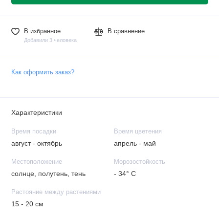
В избранное
В сравнение
Добавили 3 человека
Как оформить заказ?
Характеристики
Время посадки
Время цветения
август - октябрь
апрель - май
Местоположение
Морозостойкость
солнце, полутень, тень
- 34° С
Растояние между растениями
15 - 20 см