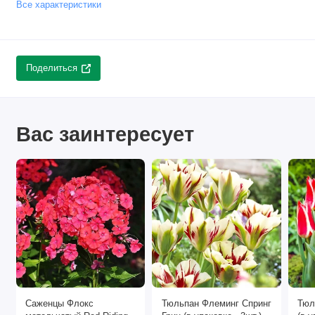
Все характеристики
Поделиться
Вас заинтересует
Саженцы Флокс
Тюльпан Флеминг Спринг
Тюл