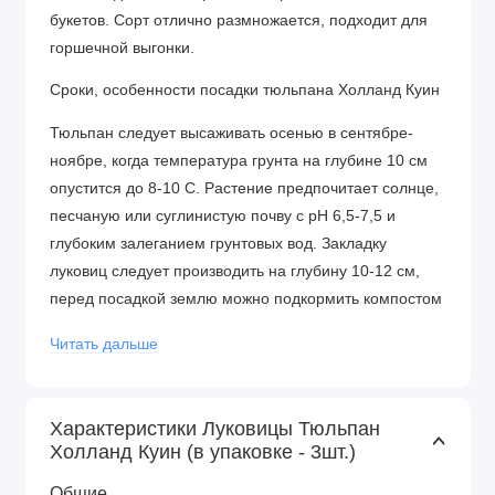
букетов. Сорт отлично размножается, подходит для
горшечной выгонки.
Сроки, особенности посадки тюльпана Холланд Куин
Тюльпан следует высаживать осенью в сентябре-
ноябре, когда температура грунта на глубине 10 см
опустится до 8-10 С. Растение предпочитает солнце,
песчаную или суглинистую почву с рН 6,5-7,5 и
глубоким залеганием грунтовых вод. Закладку
луковиц следует производить на глубину 10-12 см,
перед посадкой землю можно подкормить компостом
из расчета 10 кг/м2. Схема высадки 15х20 см, после
Читать дальше
посадочных работ почву желательно мульчировать
торфом. Морозостойкость растения до -30 C,
поэтому в утеплении луковицы не нуждаются.
Характеристики Луковицы Тюльпан
Холланд Куин (в упаковке - 3шт.)
Использование тюльпана в садовом дизайне
Общие
Заказать луковицы тюльпана Холланд Куин можно