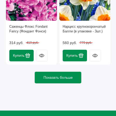
Саженцы Флокс Fondant
Нарцисс крупнокорончатый
Fancy (Фондант Фэнси)
Балли (в упаковке - 3шт.)
314 руб.
560 руб.
419 руб.
779 руб.
Купить
Купить
Показать больше