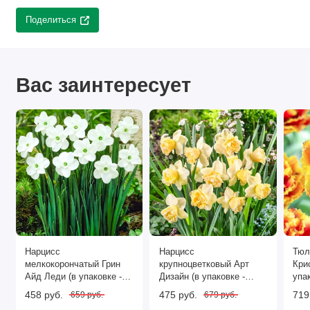
Поделиться
Вас заинтересует
Нарцисс
Нарцисс
Тюл
мелкокорончатый Грин
крупноцветковый Арт
Кри
Айд Леди (в упаковке -
Дизайн (в упаковке -
упак
3шт.)
3шт.)
458 руб.
475 руб.
719
659 руб.
679 руб.