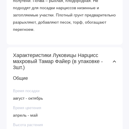
полутени. Почва – рыхлая, плодородная. Не
подходят для посадки нарциссов низинные и
затопляемые участки. Плотный грунт предварительно
разрыхляют, добавляют песок, торф, обогащают
перегноем.
Характеристики Луковицы Нарцисс
махровый Тамар Файер (в упаковке -
3шт.)
Общие
Время посадки
август - октябрь
Время цветения
апрель - май
Высота растения