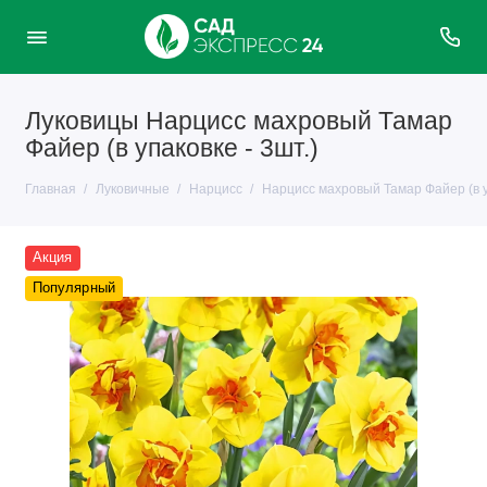
Луковицы Нарцисс махровый Тамар
Файер (в упаковке - 3шт.)
Главная
Луковичные
Нарцисс
Нарцисс махровый Тамар Файер (в уп
Акция
Популярный