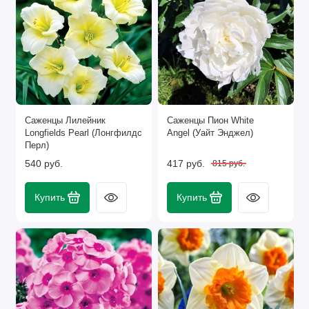
Саженцы Лилейник
Саженцы Пион White
Longfields Pearl (Лонгфилдс
Angel (Уайт Энджел)
Перл)
540 руб.
417 руб.
815 руб.
Купить
Купить