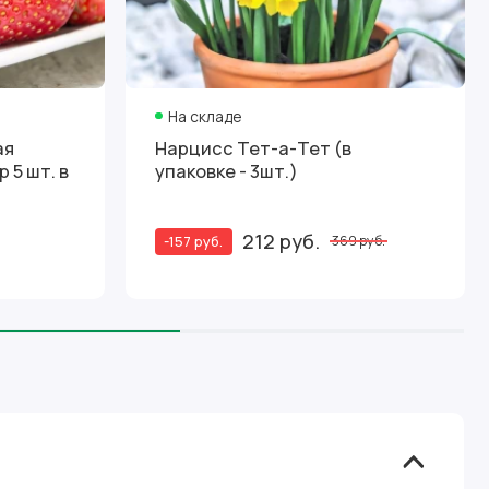
На складе
ая
Нарцисс Тет-а-Тет (в
 5 шт. в
упаковке - 3шт.)
212 руб.
-157 руб.
369 руб.