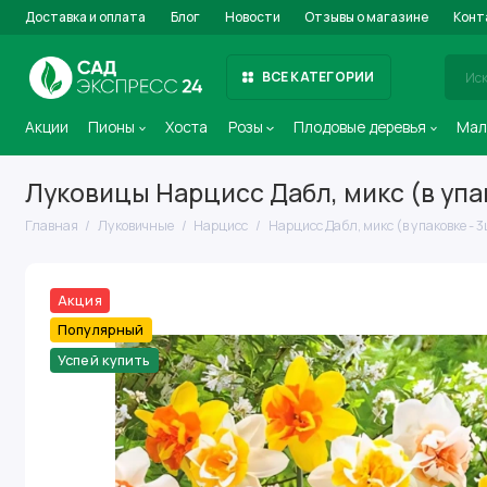
Доставка и оплата
Блог
Новости
Отзывы о магазине
Конт
ВСЕ КАТЕГОРИИ
Акции
Пионы
Хоста
Розы
Плодовые деревья
Мал
Луковицы Нарцисс Дабл, микс (в упак
Главная
Луковичные
Нарцисс
Нарцисс Дабл, микс (в упаковке - 3
Акция
Популярный
Успей купить