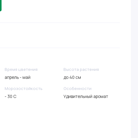
Время цветения
Высота растения
апрель - май
до 40 см
Морозостойкость
Особенности
- 30 C
Удивительный аромат