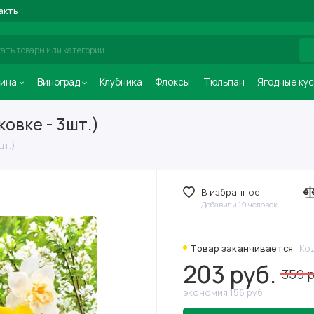
акты
ина
Виноград
Клубника
Флоксы
Тюльпан
Ягодные ку
овке - 3шт.)
шт.)
В избранное
Добавили 19 человек
Товар заканчивается
Ко
203 руб.
359 р
экономия 156 руб.