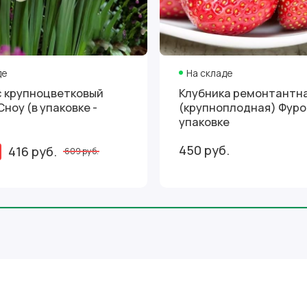
де
На складе
 крупноцветковый
Клубника ремонтантн
ноу (в упаковке -
(крупноплодная) Фурор
упаковке
450 руб.
416 руб.
609 руб.