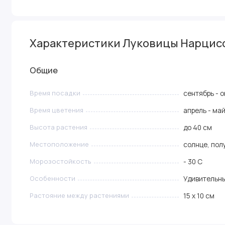
Характеристики Луковицы Нарцисс Д
Общие
Время посадки
сентябрь - 
Время цветения
апрель - ма
Высота растения
до 40 см
Местоположение
солнце, пол
Морозостойкость
- 30 C
Особенности
Удивительн
Растояние между растениями
15 х 10 см