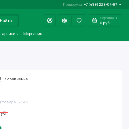
Поддержка
+7 (499) 229-07-67
Корзина
0
Найти
0 руб.
старники
Морозник
В сравнение
д товара: 67669
уб.