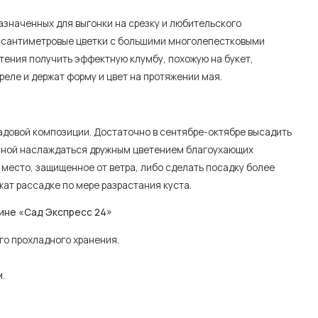
азначенных для выгонки на срезку и любительского
0-сантиметровые цветки с большими многолепестковыми
етения получить эффектную клумбу, похожую на букет,
еле и держат форму и цвет на протяжении мая.
садовой композиции. Достаточно в сентябре-октябре высадить
есной наслаждаться дружным цветением благоухающих
место, защищенное от ветра, либо сделать посадку более
ат рассадке по мере разрастания куста.
ине «Сад Экспресс 24»
о прохладного хранения.
.