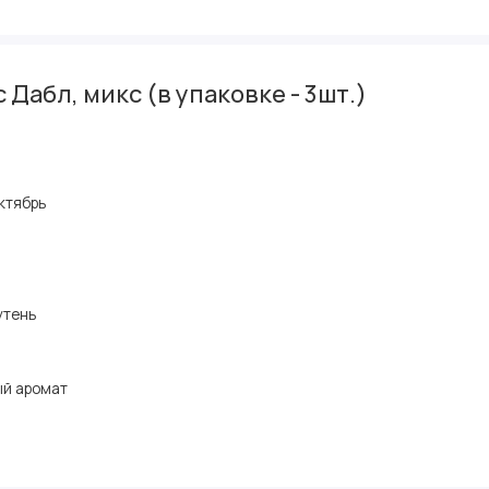
абл, микс (в упаковке - 3шт.)
октябрь
й
утень
ый аромат