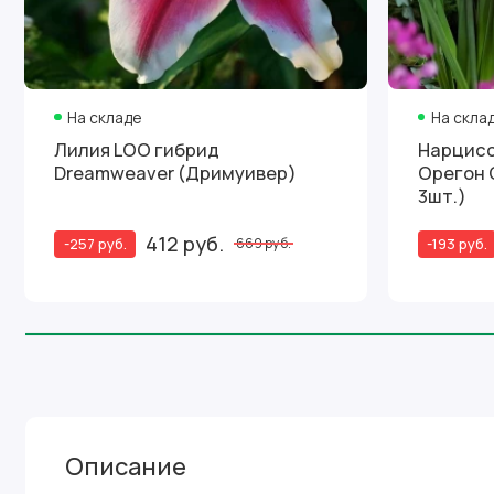
На складе
На скла
Лилия LOO гибрид
Нарцисс
Dreamweaver (Дримуивер)
Орегон С
3шт.)
412 руб.
-257 руб.
-193 руб.
669 руб.
Описание