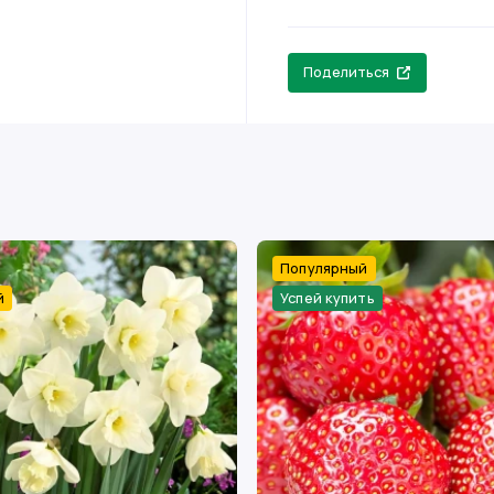
Поделиться
Популярный
й
Успей купить