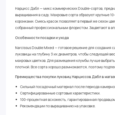
Нарцисс Дабл — микс коммерческих Double-сортов, предн
выращивания в саду. Махровые сорта образуют крупные 1
коронками. Смесь красок позволяет в первый же сезон цв
собранный профессиональным флористом. Зацветают в апр
Особенности посадки и ухода
Narcissus Double Mixed — готовое решение для создания 
луковицы на глубину 3 их диаметров, чтобы следующей в
махровых цветков. Для размещения клумбы лучше выбрать 
плотной. Все сорта хорошо размножаются, поэтому подлеж
Преимущества покупки луковиц Нарциссов Дабл в магаз
Сильный посадочный материал после периода камерног
Сертифицированные сортовые характеристики.
100-процентная всхожесть, гарантированная продавцом
Рекомендации по выращиванию на упаковке.