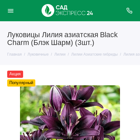
Луковицы Лилия азиатская Black
Charm (Блэк Шарм) (3шт.)
Главная
Луковичные
Лилии
Лилии Азиатские гибриды
Лилия аз
Акция
Популярный