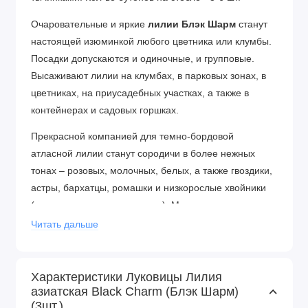
Очаровательные и яркие
лилии Блэк Шарм
станут
настоящей изюминкой любого цветника или клумбы.
Посадки допускаются и одиночные, и групповые.
Высаживают лилии на клумбах, в парковых зонах, в
цветниках, на приусадебных участках, а также в
контейнерах и садовых горшках.
Прекрасной компанией для темно-бордовой
атласной лилии станут сородичи в более нежных
тонах – розовых, молочных, белых, а также гвоздики,
астры, бархатцы, ромашки и низкорослые хвойники
(туя, кипарис, можжевельник). Многие цветоводы
выращивают лилию на срезку, ведь в праздничных
Читать дальше
цветочных композициях она прекрасна!
Посадка лилии:
Глубина посадки лилии зависит от
Характеристики Луковицы Лилия
почвы. Если почва легкая – можно углубить на 12-13
азиатская Black Charm (Блэк Шарм)
см, что составляет 3-4 диаметра луковицы. Если же
(3шт.)