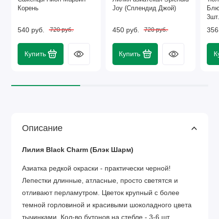
Корень
Joy (Сплендид Джой)
Блю
3шт.
540 руб.
450 руб.
356
720 руб.
720 руб.
Купить
Купить
К
Описание
Лилия Black Charm (Блэк Шарм)
Азиатка редкой окраски - практически черной!
Лепестки длинные, атласные, просто светятся и
отливают перламутром. Цветок крупный с более
темной горловиной и красивыми шоколадного цвета
тычинками. Кол-во бутонов на стебле - 3-6 шт.